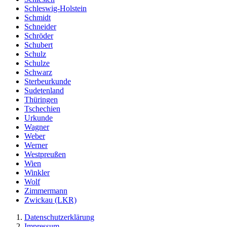
Schleswig-Holstein
Schmidt
Schneider
Schröder
Schubert
Schulz
Schulze
Schwarz
Sterbeurkunde
Sudetenland
Thüringen
Tschechien
Urkunde
Wagner
Weber
Werner
Westpreußen
Wien
Winkler
Wolf
Zimmermann
Zwickau (LKR)
Datenschutzerklärung
Impressum