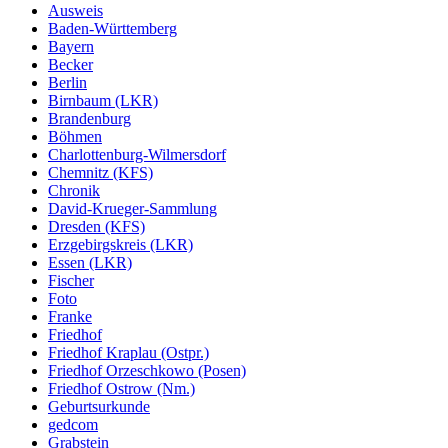
Ausweis
Baden-Württemberg
Bayern
Becker
Berlin
Birnbaum (LKR)
Brandenburg
Böhmen
Charlottenburg-Wilmersdorf
Chemnitz (KFS)
Chronik
David-Krueger-Sammlung
Dresden (KFS)
Erzgebirgskreis (LKR)
Essen (LKR)
Fischer
Foto
Franke
Friedhof
Friedhof Kraplau (Ostpr.)
Friedhof Orzeschkowo (Posen)
Friedhof Ostrow (Nm.)
Geburtsurkunde
gedcom
Grabstein