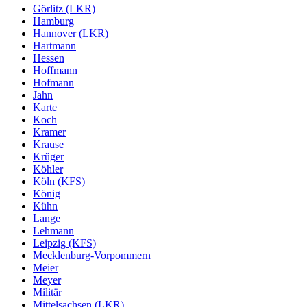
Görlitz (LKR)
Hamburg
Hannover (LKR)
Hartmann
Hessen
Hoffmann
Hofmann
Jahn
Karte
Koch
Kramer
Krause
Krüger
Köhler
Köln (KFS)
König
Kühn
Lange
Lehmann
Leipzig (KFS)
Mecklenburg-Vorpommern
Meier
Meyer
Militär
Mittelsachsen (LKR)