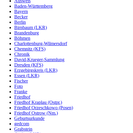
Ausweis
Baden-Württemberg
Bayern
Becker
Berlin
Birnbaum (LKR)
Brandenburg
Böhmen
Charlottenburg-Wilmersdorf
Chemnitz (KFS)
Chronik
David-Krueger-Sammlung
Dresden (KFS)
Erzgebirgskreis (LKR)
Essen (LKR)
Fischer
Foto
Franke
Friedhof
Friedhof Kraplau (Ostpr.)
Friedhof Orzeschkowo (Posen)
Friedhof Ostrow (Nm.)
Geburtsurkunde
gedcom
Grabstein