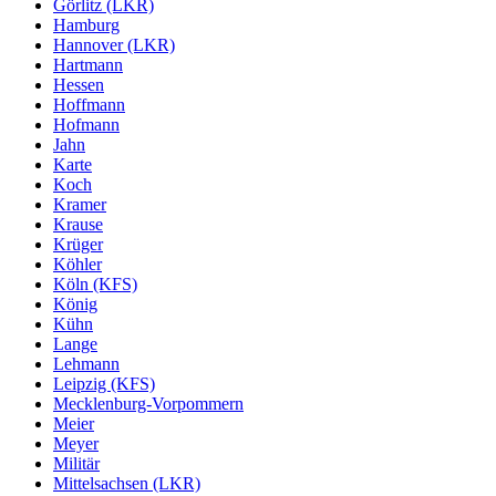
Görlitz (LKR)
Hamburg
Hannover (LKR)
Hartmann
Hessen
Hoffmann
Hofmann
Jahn
Karte
Koch
Kramer
Krause
Krüger
Köhler
Köln (KFS)
König
Kühn
Lange
Lehmann
Leipzig (KFS)
Mecklenburg-Vorpommern
Meier
Meyer
Militär
Mittelsachsen (LKR)