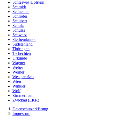
Schleswig-Holstein
Schmidt
Schneider
Schröder
Schubert
Schulz
Schulze
Schwarz
Sterbeurkunde
Sudetenland
Thüringen
Tschechien
Urkunde
Wagner
Weber
Werner
Westpreußen
Wien
Winkler
Wolf
Zimmermann
Zwickau (LKR)
Datenschutzerklärung
Impressum