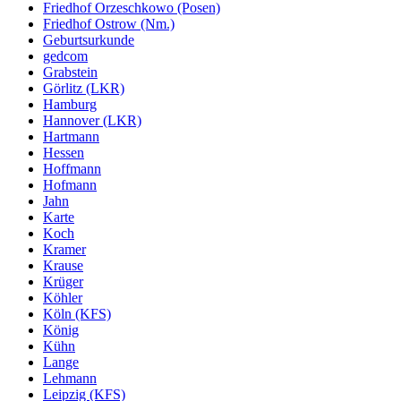
Friedhof Orzeschkowo (Posen)
Friedhof Ostrow (Nm.)
Geburtsurkunde
gedcom
Grabstein
Görlitz (LKR)
Hamburg
Hannover (LKR)
Hartmann
Hessen
Hoffmann
Hofmann
Jahn
Karte
Koch
Kramer
Krause
Krüger
Köhler
Köln (KFS)
König
Kühn
Lange
Lehmann
Leipzig (KFS)