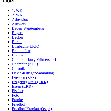
Tags
1. WK
2. WK
Adressbuch
Ausweis
Baden-Württemberg
Bayern
Becker
Berlin
Birnbaum (LKR)
Brandenburg
Böhmen
Charlottenburg-Wilmersdorf
Chemnitz (KFS)
Chronik
David-Krueger-Sammlung
Dresden (KFS)
Erzgebirgskreis (LKR)
Essen (LKR)
Fischer
Foto
Franke
Friedhof
Friedhof Kraplau (Ostpr.)