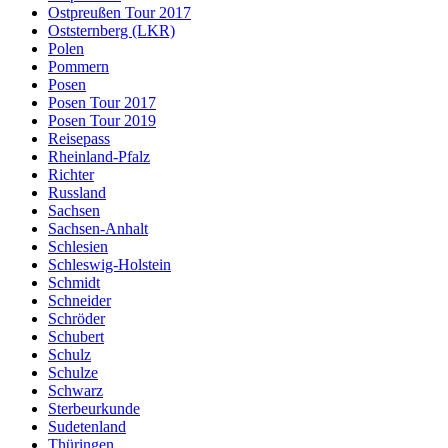
Ostpreußen Tour 2017
Oststernberg (LKR)
Polen
Pommern
Posen
Posen Tour 2017
Posen Tour 2019
Reisepass
Rheinland-Pfalz
Richter
Russland
Sachsen
Sachsen-Anhalt
Schlesien
Schleswig-Holstein
Schmidt
Schneider
Schröder
Schubert
Schulz
Schulze
Schwarz
Sterbeurkunde
Sudetenland
Thüringen