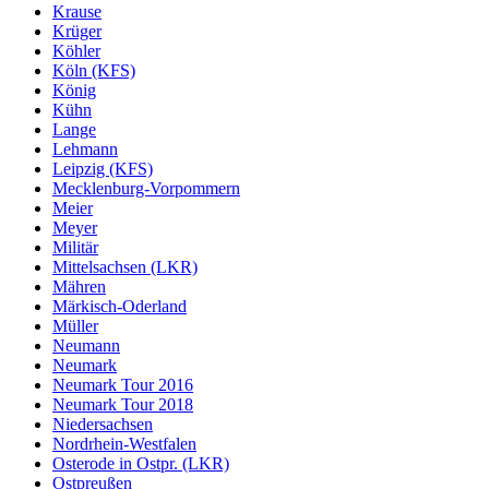
Krause
Krüger
Köhler
Köln (KFS)
König
Kühn
Lange
Lehmann
Leipzig (KFS)
Mecklenburg-Vorpommern
Meier
Meyer
Militär
Mittelsachsen (LKR)
Mähren
Märkisch-Oderland
Müller
Neumann
Neumark
Neumark Tour 2016
Neumark Tour 2018
Niedersachsen
Nordrhein-Westfalen
Osterode in Ostpr. (LKR)
Ostpreußen