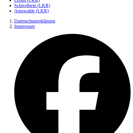
Lebus (LKR)
Schivelbein (LKR)
Arnswalde (LKR)
Datenschutzerklärung
Impressum