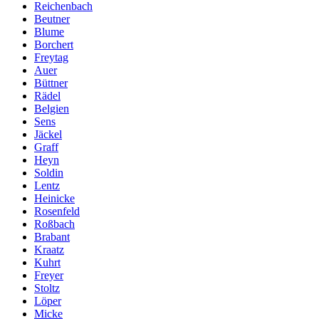
Reichenbach
Beutner
Blume
Borchert
Freytag
Auer
Büttner
Rädel
Belgien
Sens
Jäckel
Graff
Heyn
Soldin
Lentz
Heinicke
Rosenfeld
Roßbach
Brabant
Kraatz
Kuhrt
Freyer
Stoltz
Löper
Micke