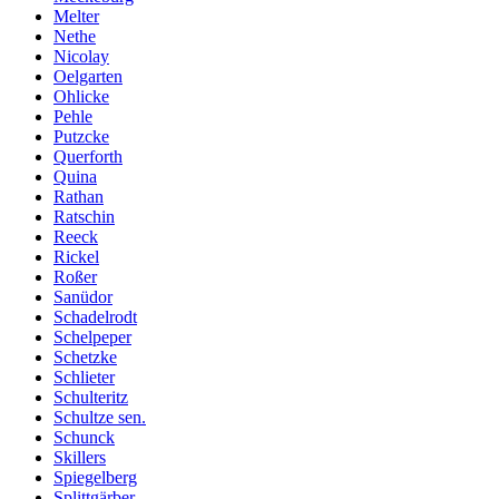
Melter
Nethe
Nicolay
Oelgarten
Ohlicke
Pehle
Putzcke
Querforth
Quina
Rathan
Ratschin
Reeck
Rickel
Roßer
Sanüdor
Schadelrodt
Schelpeper
Schetzke
Schlieter
Schulteritz
Schultze sen.
Schunck
Skillers
Spiegelberg
Splittgärber