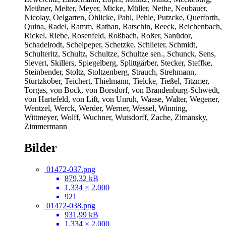
Meißner, Melter, Meyer, Micke, Müller, Nethe, Neubauer,
Nicolay, Oelgarten, Ohlicke, Pahl, Pehle, Putzcke, Querforth,
Quina, Radel, Ramm, Rathan, Ratschin, Reeck, Reichenbach,
Rickel, Riebe, Rosenfeld, Roßbach, Roßer, Sanüdor,
Schadelrodt, Schelpeper, Schetzke, Schlieter, Schmidt,
Schulteritz, Schultz, Schultze, Schultze sen., Schunck, Sens,
Sievert, Skillers, Spiegelberg, Splittgärber, Stecker, Steffke,
Steinbender, Stoltz, Stoltzenberg, Strauch, Strehmann,
Sturtzkober, Teichert, Thielmann, Tielcke, Tießel, Titzmer,
Torgas, von Bock, von Borsdorf, von Brandenburg-Schwedt,
von Hartefeld, von Lift, von Unruh, Waase, Walter, Wegener,
Wentzel, Werck, Werder, Werner, Wessel, Winning,
Wittmeyer, Wolff, Wuchner, Wutsdorff, Zache, Zimansky,
Zimmermann
Bilder
01472-037.png
879,32 kB
1.334 × 2.000
921
01472-038.png
931,99 kB
1.334 × 2.000