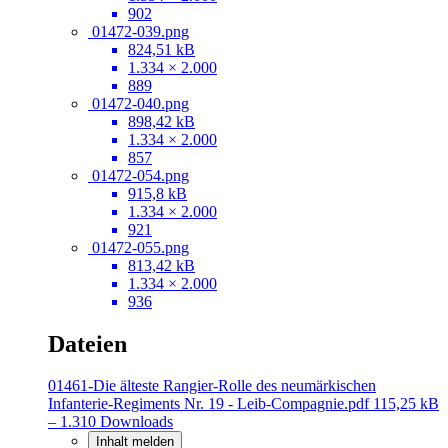
902
01472-039.png
824,51 kB
1.334 × 2.000
889
01472-040.png
898,42 kB
1.334 × 2.000
857
01472-054.png
915,8 kB
1.334 × 2.000
921
01472-055.png
813,42 kB
1.334 × 2.000
936
Dateien
01461-Die älteste Rangier-Rolle des neumärkischen
Infanterie-Regiments Nr. 19 - Leib-Compagnie.pdf
115,25 kB
– 1.310 Downloads
Inhalt melden