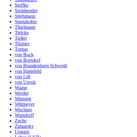
Steffke
Steinbender
Strehmann
Sturtzkober
Thielmann
Tielcke
Tießel
Titzmer
Torgas
von Bock
von Borsdorf
von Brandenburg-Schwedt
von Hartefeld
von Lift
von Unruh
Waase
Werder
Winning
Wittmeyer
Wuchner
Wutsdorff
Zache
Zimansky
Ungarn