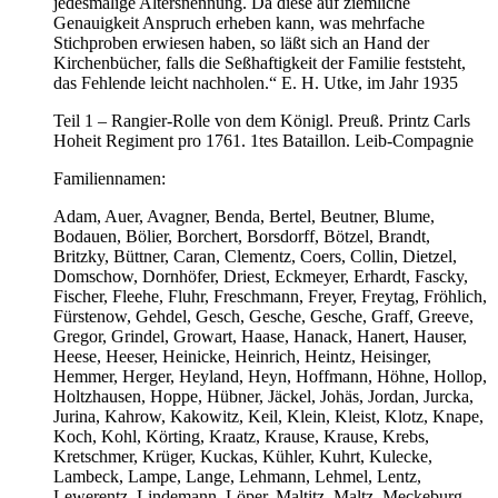
jedesmalige Altersnennung. Da diese auf ziemliche
Genauigkeit Anspruch erheben kann, was mehrfache
Stichproben erwiesen haben, so läßt sich an Hand der
Kirchenbücher, falls die Seßhaftigkeit der Familie feststeht,
das Fehlende leicht nachholen.“ E. H. Utke, im Jahr 1935
Teil 1 – Rangier-Rolle von dem Königl. Preuß. Printz Carls
Hoheit Regiment pro 1761. 1tes Bataillon. Leib-Compagnie
Familiennamen:
Adam, Auer, Avagner, Benda, Bertel, Beutner, Blume,
Bodauen, Bölier, Borchert, Borsdorff, Bötzel, Brandt,
Britzky, Büttner, Caran, Clementz, Coers, Collin, Dietzel,
Domschow, Dornhöfer, Driest, Eckmeyer, Erhardt, Fascky,
Fischer, Fleehe, Fluhr, Freschmann, Freyer, Freytag, Fröhlich,
Fürstenow, Gehdel, Gesch, Gesche, Gesche, Graff, Greeve,
Gregor, Grindel, Growart, Haase, Hanack, Hanert, Hauser,
Heese, Heeser, Heinicke, Heinrich, Heintz, Heisinger,
Hemmer, Herger, Heyland, Heyn, Hoffmann, Höhne, Hollop,
Holtzhausen, Hoppe, Hübner, Jäckel, Johäs, Jordan, Jurcka,
Jurina, Kahrow, Kakowitz, Keil, Klein, Kleist, Klotz, Knape,
Koch, Kohl, Körting, Kraatz, Krause, Krause, Krebs,
Kretschmer, Krüger, Kuckas, Kühler, Kuhrt, Kulecke,
Lambeck, Lampe, Lange, Lehmann, Lehmel, Lentz,
Lewerentz, Lindemann, Löper, Maltitz, Maltz, Meckeburg,