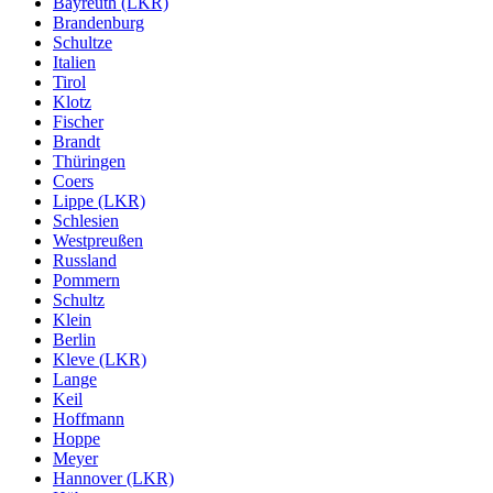
Bayreuth (LKR)
Brandenburg
Schultze
Italien
Tirol
Klotz
Fischer
Brandt
Thüringen
Coers
Lippe (LKR)
Schlesien
Westpreußen
Russland
Pommern
Schultz
Klein
Berlin
Kleve (LKR)
Lange
Keil
Hoffmann
Hoppe
Meyer
Hannover (LKR)