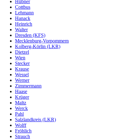
Hübner
Cottbus
Lehmann
Hanack
Heinrich
Walter
Dresden (KFS)
Mecklenburg-Vorpommern
Kolberg-Körlin (LKR)
Dietzel
Wien
Stecker
Krause
Wessel
Werner
Zimmermann
Haase
Krüger
Maltz
Werck
Pahl
Salzlandkreis (LKR)
Wolff
Fröhlich
Strauch