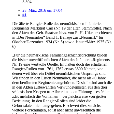
3.304
28. März 2016 um 17:04
#1
Die älteste Rangier-Rolle des neumärkischen Infanterie-
Regiments Markgraf Carl (Nr. 19 der alten Stammrolle). Nach
den Akten des Geh. Staatsarchivs. von E. H. Utke, erschienen
in „Der Neumärker“ Band 1, Beilage zur „Neumark“ für
Oktober/Dezember 1934 (Nr. 5) sowie Januar/März 1935 (Nr.
6)
„Für die neumärkische Familiengeschichtsforschung bilden
die bisher unveröffentlichten Akten des Infanterie-Regiments
Nr. 19 eine wertvolle Quelle. Enthalten doch die erhaltenen
Rangier-Rollen von 1761, 1762 etwas 3600 Namen, von
denen weit über ein Drittel neumärkischen Ursprungs sind.
Wir finden in den Listen Neumärker, die mehr als 40 Jahre
dem berühmten Regimente angehörten. Deshalb sind auch die
in den Akten aufbewahrten Verwundetenlisten aus den drei
schlesischen Kriegen trotz ihrer knappen Führung – es fehlen
z.B. mehrfach die Vornamen – vergleichsweise von großer
Bedeutung. In den Rangier-Rollen sind leider die
Geburtsdaten nicht angegeben. Erschwert dies zunächst
weitere Forschungen, so ist aber nicht unwesentlich die