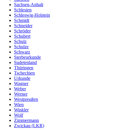
Sachsen-Anhalt
Schlesien
Schleswig-Holstein
Schmidt
Schneider
Schröder
Schubert
Schulz
Schulze
Schwarz
Sterbeurkunde
Sudetenland
Thüringen
Tschechien
Urkunde
Wagner
Weber
Werner
Westpreußen
Wien
Winkler
Wolf
Zimmermann
Zwickau (LKR)