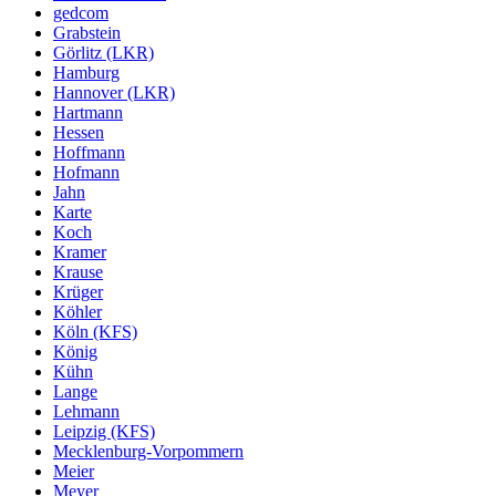
gedcom
Grabstein
Görlitz (LKR)
Hamburg
Hannover (LKR)
Hartmann
Hessen
Hoffmann
Hofmann
Jahn
Karte
Koch
Kramer
Krause
Krüger
Köhler
Köln (KFS)
König
Kühn
Lange
Lehmann
Leipzig (KFS)
Mecklenburg-Vorpommern
Meier
Meyer