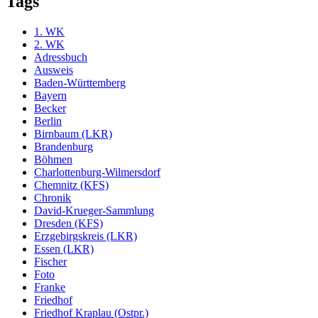
Tags
1. WK
2. WK
Adressbuch
Ausweis
Baden-Württemberg
Bayern
Becker
Berlin
Birnbaum (LKR)
Brandenburg
Böhmen
Charlottenburg-Wilmersdorf
Chemnitz (KFS)
Chronik
David-Krueger-Sammlung
Dresden (KFS)
Erzgebirgskreis (LKR)
Essen (LKR)
Fischer
Foto
Franke
Friedhof
Friedhof Kraplau (Ostpr.)