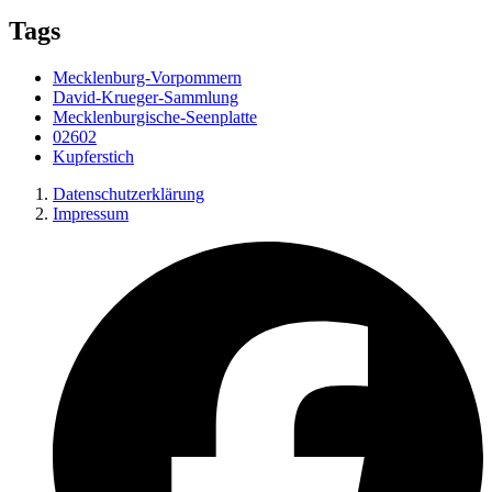
Tags
Mecklenburg-Vorpommern
David-Krueger-Sammlung
Mecklenburgische-Seenplatte
02602
Kupferstich
Datenschutzerklärung
Impressum