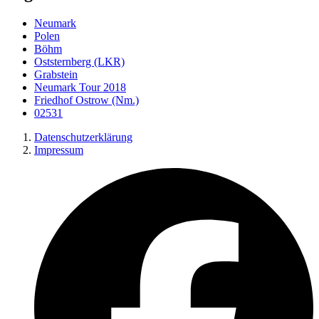
Neumark
Polen
Böhm
Oststernberg (LKR)
Grabstein
Neumark Tour 2018
Friedhof Ostrow (Nm.)
02531
Datenschutzerklärung
Impressum