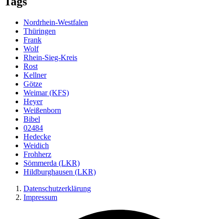
Tags
Nordrhein-Westfalen
Thüringen
Frank
Wolf
Rhein-Sieg-Kreis
Rost
Kellner
Götze
Weimar (KFS)
Heyer
Weißenborn
Bibel
02484
Hedecke
Weidich
Frohherz
Sömmerda (LKR)
Hildburghausen (LKR)
Datenschutzerklärung
Impressum