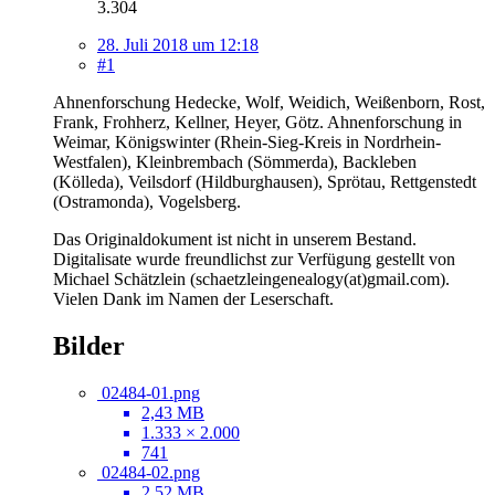
3.304
28. Juli 2018 um 12:18
#1
Ahnenforschung Hedecke, Wolf, Weidich, Weißenborn, Rost,
Frank, Frohherz, Kellner, Heyer, Götz. Ahnenforschung in
Weimar, Königswinter (Rhein-Sieg-Kreis in Nordrhein-
Westfalen), Kleinbrembach (Sömmerda), Backleben
(Kölleda), Veilsdorf (Hildburghausen), Sprötau, Rettgenstedt
(Ostramonda), Vogelsberg.
Das Originaldokument ist nicht in unserem Bestand.
Digitalisate wurde freundlichst zur Verfügung gestellt von
Michael Schätzlein (schaetzleingenealogy(at)gmail.com).
Vielen Dank im Namen der Leserschaft.
Bilder
02484-01.png
2,43 MB
1.333 × 2.000
741
02484-02.png
2,52 MB