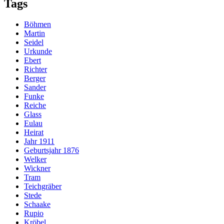
Tags
Böhmen
Martin
Seidel
Urkunde
Ebert
Richter
Berger
Sander
Funke
Reiche
Glass
Eulau
Heirat
Jahr 1911
Geburtsjahr 1876
Welker
Wickner
Tram
Teichgräber
Stede
Schaake
Rupio
Kröbel