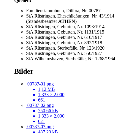
Quellen:
Familienstammbuch, Dilibra, Nr. 00787
StA Rüstringen, Eheschließungen, Nr. 43/1914
(Standesbeamter
ATHEN
)
StA Rüstringen, Geburten, Nr. 1093/1914
StA Rüstringen, Geburten, Nr. 1131/1915
StA Rüstringen, Geburten, Nr. 610/1917
StA Rüstringen, Geburten, Nr. 892/1918
StA Rüstringen, Sterbefälle, Nr. 123/1920
StA Rüstringen, Geburten, Nr. 550/1927
StA Wilhelmshaven, Sterbefälle, Nr. 1268/1964
Bilder
00787-01.png
1,12 MB
1.333 × 2.000
661
00787-02.png
750,66 kB
1.333 × 2.000
621
00787-03.png
487,23 kB