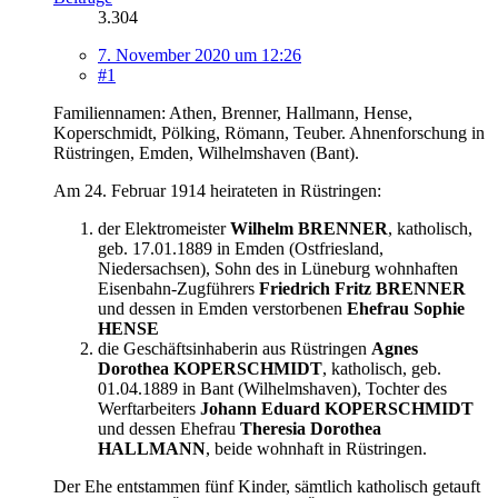
3.304
7. November 2020 um 12:26
#1
Familiennamen: Athen, Brenner, Hallmann, Hense,
Koperschmidt, Pölking, Römann, Teuber. Ahnenforschung in
Rüstringen, Emden, Wilhelmshaven (Bant).
Am 24. Februar 1914 heirateten in Rüstringen:
der Elektromeister
Wilhelm BRENNER
, katholisch,
geb. 17.01.1889 in Emden (Ostfriesland,
Niedersachsen), Sohn des in Lüneburg wohnhaften
Eisenbahn-Zugführers
Friedrich Fritz BRENNER
und dessen in Emden verstorbenen
Ehefrau Sophie
HENSE
die Geschäftsinhaberin aus Rüstringen
Agnes
Dorothea KOPERSCHMIDT
, katholisch, geb.
01.04.1889 in Bant (Wilhelmshaven), Tochter des
Werftarbeiters
Johann Eduard KOPERSCHMIDT
und dessen Ehefrau
Theresia Dorothea
HALLMANN
, beide wohnhaft in Rüstringen.
Der Ehe entstammen fünf Kinder, sämtlich katholisch getauft