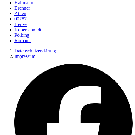
Hallmann
Brenner
Athen
00787
Hense
Koperschmidt
Pölking
Römann
Datenschutzerklärung
Impressum