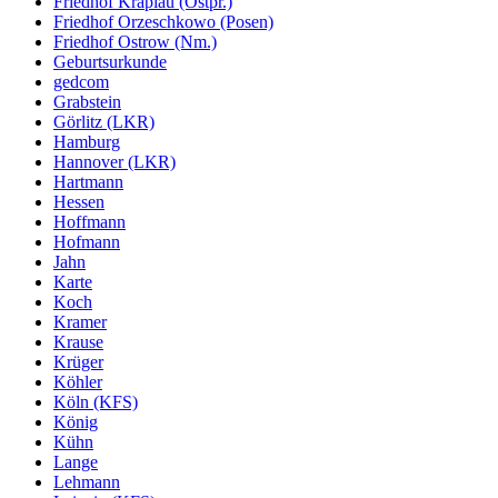
Friedhof Kraplau (Ostpr.)
Friedhof Orzeschkowo (Posen)
Friedhof Ostrow (Nm.)
Geburtsurkunde
gedcom
Grabstein
Görlitz (LKR)
Hamburg
Hannover (LKR)
Hartmann
Hessen
Hoffmann
Hofmann
Jahn
Karte
Koch
Kramer
Krause
Krüger
Köhler
Köln (KFS)
König
Kühn
Lange
Lehmann