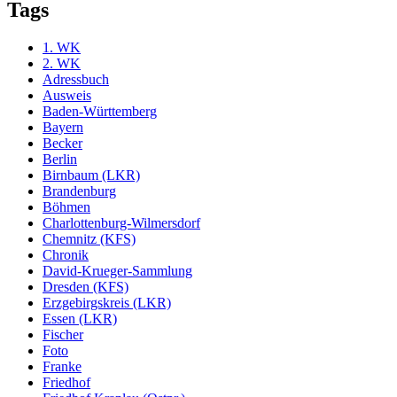
Tags
1. WK
2. WK
Adressbuch
Ausweis
Baden-Württemberg
Bayern
Becker
Berlin
Birnbaum (LKR)
Brandenburg
Böhmen
Charlottenburg-Wilmersdorf
Chemnitz (KFS)
Chronik
David-Krueger-Sammlung
Dresden (KFS)
Erzgebirgskreis (LKR)
Essen (LKR)
Fischer
Foto
Franke
Friedhof