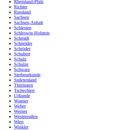
Rheinland-Pfalz
Richter
Russland
Sachsen
Sachsen-Anhalt
Schlesien
Schleswig-Holstein
Schmidt
Schneider
Schröder
Schubert
Schulz
Schulze
Schwarz
Sterbeurkunde
Sudetenland
Thüringen
Tschechien
Urkunde
Wagner
Weber
Werner
Westpreußen
Wien
Winkler