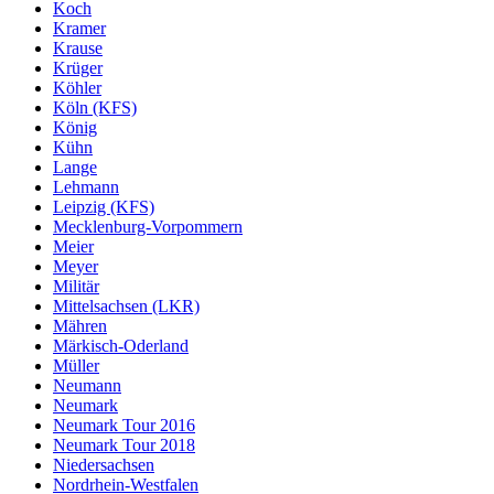
Koch
Kramer
Krause
Krüger
Köhler
Köln (KFS)
König
Kühn
Lange
Lehmann
Leipzig (KFS)
Mecklenburg-Vorpommern
Meier
Meyer
Militär
Mittelsachsen (LKR)
Mähren
Märkisch-Oderland
Müller
Neumann
Neumark
Neumark Tour 2016
Neumark Tour 2018
Niedersachsen
Nordrhein-Westfalen