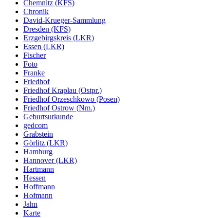
Chemnitz (KFS)
Chronik
David-Krueger-Sammlung
Dresden (KFS)
Erzgebirgskreis (LKR)
Essen (LKR)
Fischer
Foto
Franke
Friedhof
Friedhof Kraplau (Ostpr.)
Friedhof Orzeschkowo (Posen)
Friedhof Ostrow (Nm.)
Geburtsurkunde
gedcom
Grabstein
Görlitz (LKR)
Hamburg
Hannover (LKR)
Hartmann
Hessen
Hoffmann
Hofmann
Jahn
Karte