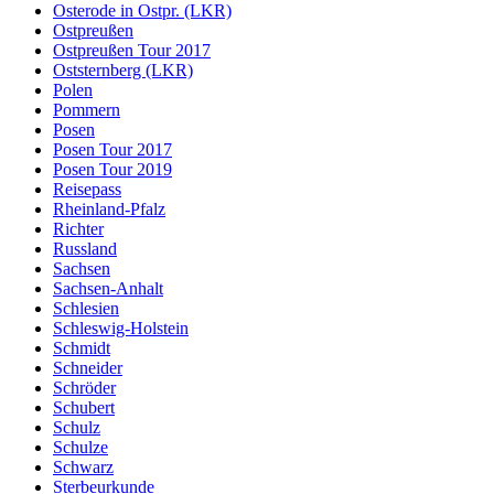
Osterode in Ostpr. (LKR)
Ostpreußen
Ostpreußen Tour 2017
Oststernberg (LKR)
Polen
Pommern
Posen
Posen Tour 2017
Posen Tour 2019
Reisepass
Rheinland-Pfalz
Richter
Russland
Sachsen
Sachsen-Anhalt
Schlesien
Schleswig-Holstein
Schmidt
Schneider
Schröder
Schubert
Schulz
Schulze
Schwarz
Sterbeurkunde