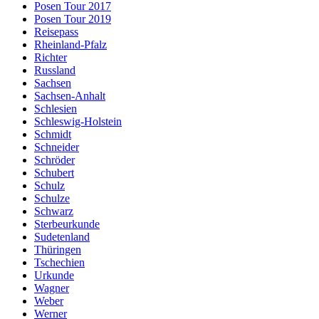
Posen Tour 2017
Posen Tour 2019
Reisepass
Rheinland-Pfalz
Richter
Russland
Sachsen
Sachsen-Anhalt
Schlesien
Schleswig-Holstein
Schmidt
Schneider
Schröder
Schubert
Schulz
Schulze
Schwarz
Sterbeurkunde
Sudetenland
Thüringen
Tschechien
Urkunde
Wagner
Weber
Werner