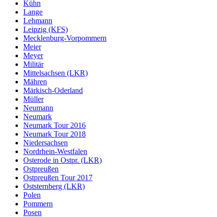
Kühn
Lange
Lehmann
Leipzig (KFS)
Mecklenburg-Vorpommern
Meier
Meyer
Militär
Mittelsachsen (LKR)
Mähren
Märkisch-Oderland
Müller
Neumann
Neumark
Neumark Tour 2016
Neumark Tour 2018
Niedersachsen
Nordrhein-Westfalen
Osterode in Ostpr. (LKR)
Ostpreußen
Ostpreußen Tour 2017
Oststernberg (LKR)
Polen
Pommern
Posen