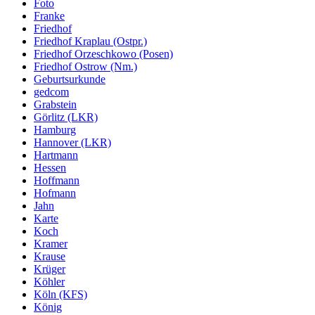
Foto
Franke
Friedhof
Friedhof Kraplau (Ostpr.)
Friedhof Orzeschkowo (Posen)
Friedhof Ostrow (Nm.)
Geburtsurkunde
gedcom
Grabstein
Görlitz (LKR)
Hamburg
Hannover (LKR)
Hartmann
Hessen
Hoffmann
Hofmann
Jahn
Karte
Koch
Kramer
Krause
Krüger
Köhler
Köln (KFS)
König