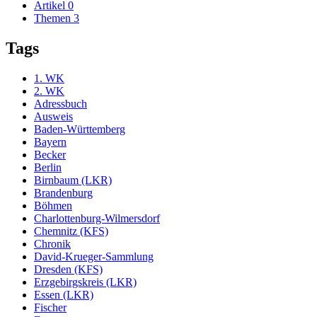
Artikel
0
Themen
3
Tags
1. WK
2. WK
Adressbuch
Ausweis
Baden-Württemberg
Bayern
Becker
Berlin
Birnbaum (LKR)
Brandenburg
Böhmen
Charlottenburg-Wilmersdorf
Chemnitz (KFS)
Chronik
David-Krueger-Sammlung
Dresden (KFS)
Erzgebirgskreis (LKR)
Essen (LKR)
Fischer