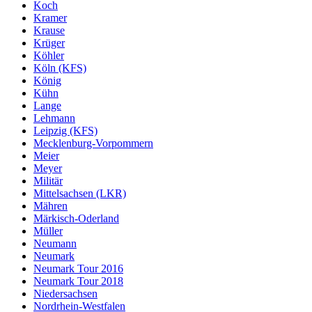
Koch
Kramer
Krause
Krüger
Köhler
Köln (KFS)
König
Kühn
Lange
Lehmann
Leipzig (KFS)
Mecklenburg-Vorpommern
Meier
Meyer
Militär
Mittelsachsen (LKR)
Mähren
Märkisch-Oderland
Müller
Neumann
Neumark
Neumark Tour 2016
Neumark Tour 2018
Niedersachsen
Nordrhein-Westfalen