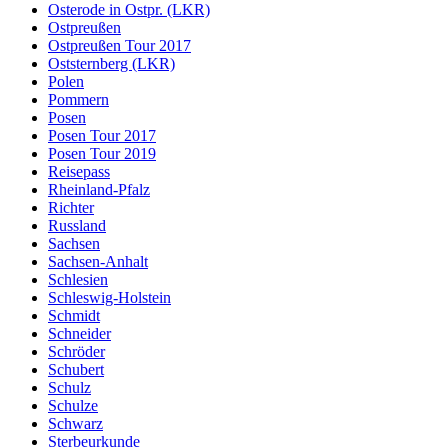
Osterode in Ostpr. (LKR)
Ostpreußen
Ostpreußen Tour 2017
Oststernberg (LKR)
Polen
Pommern
Posen
Posen Tour 2017
Posen Tour 2019
Reisepass
Rheinland-Pfalz
Richter
Russland
Sachsen
Sachsen-Anhalt
Schlesien
Schleswig-Holstein
Schmidt
Schneider
Schröder
Schubert
Schulz
Schulze
Schwarz
Sterbeurkunde