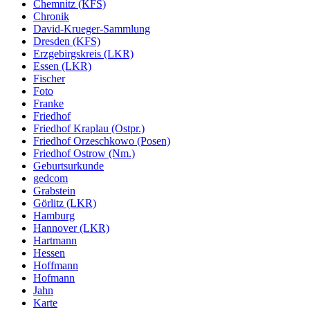
Chemnitz (KFS)
Chronik
David-Krueger-Sammlung
Dresden (KFS)
Erzgebirgskreis (LKR)
Essen (LKR)
Fischer
Foto
Franke
Friedhof
Friedhof Kraplau (Ostpr.)
Friedhof Orzeschkowo (Posen)
Friedhof Ostrow (Nm.)
Geburtsurkunde
gedcom
Grabstein
Görlitz (LKR)
Hamburg
Hannover (LKR)
Hartmann
Hessen
Hoffmann
Hofmann
Jahn
Karte