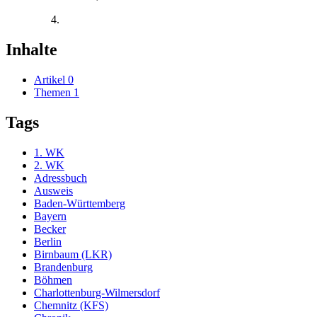
Inhalte
Artikel
0
Themen
1
Tags
1. WK
2. WK
Adressbuch
Ausweis
Baden-Württemberg
Bayern
Becker
Berlin
Birnbaum (LKR)
Brandenburg
Böhmen
Charlottenburg-Wilmersdorf
Chemnitz (KFS)