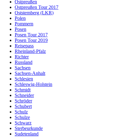
Ostpreußen
Ostpreußen Tour 2017
Oststernberg (LKR)
Polen
Pommern
Posen
Posen Tour 2017
Posen Tour 2019
Reisepass
Rheinland-Pfalz
Richter
Russland
Sachsen
Sachsen-Anhalt
Schlesien
Schleswig-Holstein
Schmidt
Schneider
Schröder
Schubert
Schulz
Schulze
Schwarz
Sterbeurkunde
Sudetenland