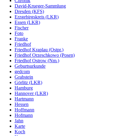
Chronik
David-Krueger-Sammlung
Dresden (KFS)
Erzgebirgskreis (LKR)
Essen (LKR)
Fischer
Foto
Franke
Friedhof
Friedhof Kraplau (Ostpr.)
Friedhof Orzeschkowo (Posen)
Friedhof Ostrow (Nm.)
Geburtsurkunde
gedcom
Grabstein
Görlitz (LKR)
Hamburg
Hannover (LKR)
Hartmann
Hessen
Hoffmann
Hofmann
Jahn
Karte
Koch