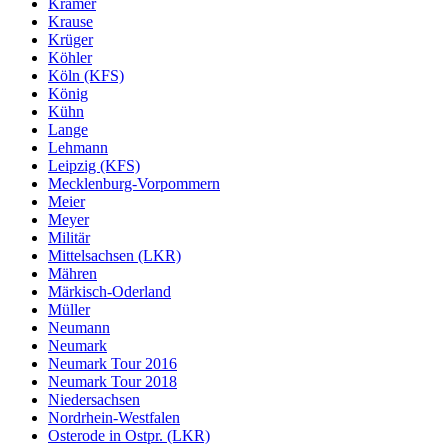
Kramer
Krause
Krüger
Köhler
Köln (KFS)
König
Kühn
Lange
Lehmann
Leipzig (KFS)
Mecklenburg-Vorpommern
Meier
Meyer
Militär
Mittelsachsen (LKR)
Mähren
Märkisch-Oderland
Müller
Neumann
Neumark
Neumark Tour 2016
Neumark Tour 2018
Niedersachsen
Nordrhein-Westfalen
Osterode in Ostpr. (LKR)