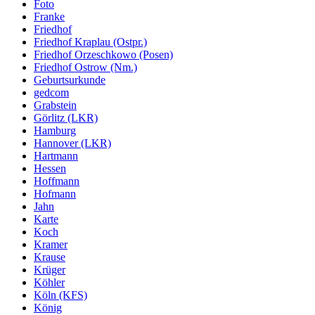
Foto
Franke
Friedhof
Friedhof Kraplau (Ostpr.)
Friedhof Orzeschkowo (Posen)
Friedhof Ostrow (Nm.)
Geburtsurkunde
gedcom
Grabstein
Görlitz (LKR)
Hamburg
Hannover (LKR)
Hartmann
Hessen
Hoffmann
Hofmann
Jahn
Karte
Koch
Kramer
Krause
Krüger
Köhler
Köln (KFS)
König