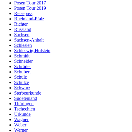
Posen Tour 2017
Posen Tour 2019
Reisepass
Rheinland-Pfalz
Richter
Russland
Sachsen
Sachsen-Anhalt
Schlesien
Schleswig-Holstein
Schmidt
Schneider
Schröder
Schubert
Schulz
Schulze
Schwarz
Sterbeurkunde
Sudetenland
Thüringen
Tschechien
Urkunde
Wagner
Weber
Werner