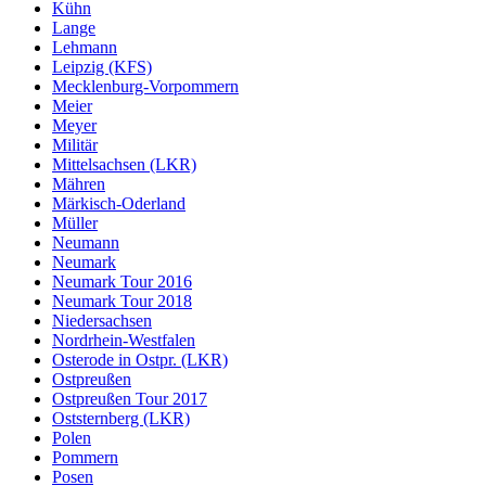
Kühn
Lange
Lehmann
Leipzig (KFS)
Mecklenburg-Vorpommern
Meier
Meyer
Militär
Mittelsachsen (LKR)
Mähren
Märkisch-Oderland
Müller
Neumann
Neumark
Neumark Tour 2016
Neumark Tour 2018
Niedersachsen
Nordrhein-Westfalen
Osterode in Ostpr. (LKR)
Ostpreußen
Ostpreußen Tour 2017
Oststernberg (LKR)
Polen
Pommern
Posen