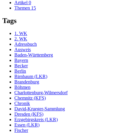
Artikel
0
Themen
15
Tags
1. WK
2. WK
Adressbuch
Ausweis
Baden-Württemberg
Bayern
Becker
Berlin
Birnbaum (LKR)
Brandenburg
Böhmen
Charlottenburg-Wilmersdorf
Chemnitz (KFS)
Chronik
David-Krueger-Sammlung
Dresden (KFS)
Erzgebirgskreis (LKR)
Essen (LKR)
Fischer