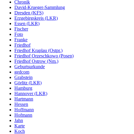
Chronik
David-Krueger-Sammlung
Dresden (KFS)
Erzgebirgskreis (LKR)
Essen (LKR)
Fischer
Foto
Franke
Friedhof
Friedhof Kraplau (Ostpr.)
Friedhof Orzeschkowo (Posen)
Friedhof Ostrow (Nm.)
Geburtsurkunde
gedcom
Grabstein
Görlitz (LKR)
Hamburg
Hannover (LKR)
Hartmann
Hessen
Hoffmann
Hofmann
Jahn
Karte
Koch