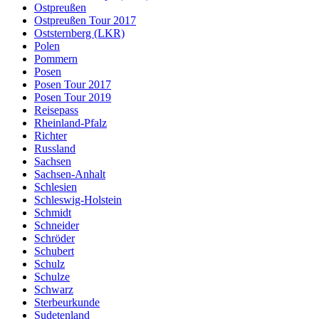
Ostpreußen
Ostpreußen Tour 2017
Oststernberg (LKR)
Polen
Pommern
Posen
Posen Tour 2017
Posen Tour 2019
Reisepass
Rheinland-Pfalz
Richter
Russland
Sachsen
Sachsen-Anhalt
Schlesien
Schleswig-Holstein
Schmidt
Schneider
Schröder
Schubert
Schulz
Schulze
Schwarz
Sterbeurkunde
Sudetenland