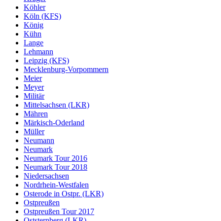
Köhler
Köln (KFS)
König
Kühn
Lange
Lehmann
Leipzig (KFS)
Mecklenburg-Vorpommern
Meier
Meyer
Militär
Mittelsachsen (LKR)
Mähren
Märkisch-Oderland
Müller
Neumann
Neumark
Neumark Tour 2016
Neumark Tour 2018
Niedersachsen
Nordrhein-Westfalen
Osterode in Ostpr. (LKR)
Ostpreußen
Ostpreußen Tour 2017
Oststernberg (LKR)