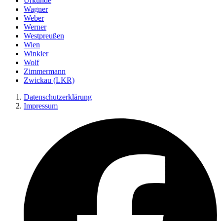
Urkunde
Wagner
Weber
Werner
Westpreußen
Wien
Winkler
Wolf
Zimmermann
Zwickau (LKR)
Datenschutzerklärung
Impressum