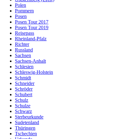
Polen
Pommern
Posen
Posen Tour 2017
Posen Tour 2019
Reisepass
Rheinland-Pfalz
Richter
Russland
Sachsen
Sachsen-Anhalt
Schlesien
Schleswig-Holstein
Schmidt
Schneider
Schröder
Schubert
Schulz
Schulze
Schwarz
Sterbeurkunde
Sudetenland
Thüringen
Tschechien