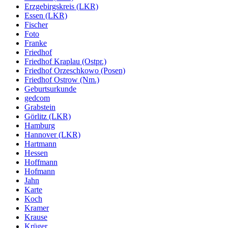
Erzgebirgskreis (LKR)
Essen (LKR)
Fischer
Foto
Franke
Friedhof
Friedhof Kraplau (Ostpr.)
Friedhof Orzeschkowo (Posen)
Friedhof Ostrow (Nm.)
Geburtsurkunde
gedcom
Grabstein
Görlitz (LKR)
Hamburg
Hannover (LKR)
Hartmann
Hessen
Hoffmann
Hofmann
Jahn
Karte
Koch
Kramer
Krause
Krüger