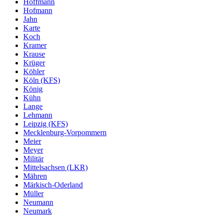
Hoffmann
Hofmann
Jahn
Karte
Koch
Kramer
Krause
Krüger
Köhler
Köln (KFS)
König
Kühn
Lange
Lehmann
Leipzig (KFS)
Mecklenburg-Vorpommern
Meier
Meyer
Militär
Mittelsachsen (LKR)
Mähren
Märkisch-Oderland
Müller
Neumann
Neumark