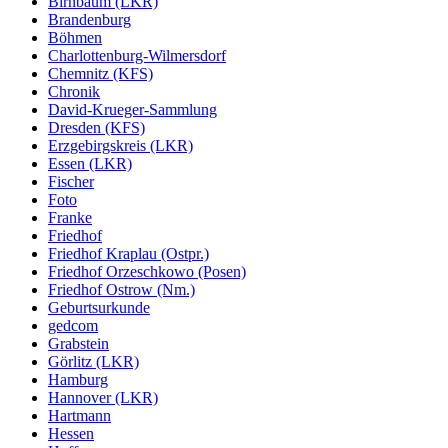
Birnbaum (LKR)
Brandenburg
Böhmen
Charlottenburg-Wilmersdorf
Chemnitz (KFS)
Chronik
David-Krueger-Sammlung
Dresden (KFS)
Erzgebirgskreis (LKR)
Essen (LKR)
Fischer
Foto
Franke
Friedhof
Friedhof Kraplau (Ostpr.)
Friedhof Orzeschkowo (Posen)
Friedhof Ostrow (Nm.)
Geburtsurkunde
gedcom
Grabstein
Görlitz (LKR)
Hamburg
Hannover (LKR)
Hartmann
Hessen