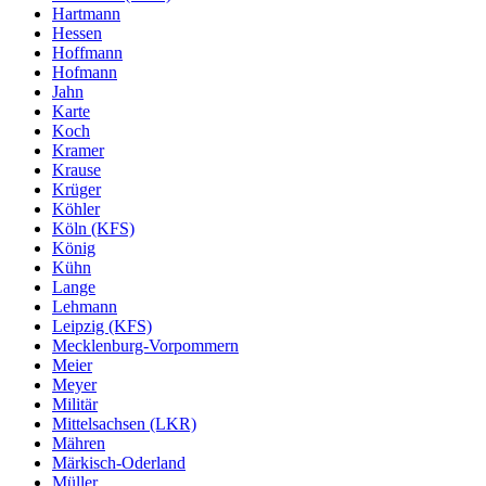
Hartmann
Hessen
Hoffmann
Hofmann
Jahn
Karte
Koch
Kramer
Krause
Krüger
Köhler
Köln (KFS)
König
Kühn
Lange
Lehmann
Leipzig (KFS)
Mecklenburg-Vorpommern
Meier
Meyer
Militär
Mittelsachsen (LKR)
Mähren
Märkisch-Oderland
Müller