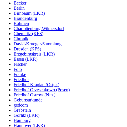
Becker
Berlin
Birnbaum (LKR)
Brandenburg
Böhmen
Charlottenburg-Wilmersdorf
Chemnitz (KFS)
Chronik
David-Krueger-Sammlung
Dresden (KFS)
Erzgebirgskreis (LKR)
Essen (LKR)
Fischer
Foto
Franke
Friedhof
Friedhof Kraplau (Ostpr.)
Friedhof Orzeschkowo (Posen)
Friedhof Ostrow (Nm.)
Geburtsurkunde
gedcom
Grabstein
Görlitz (LKR)
Hamburg
Hannover (LKR)