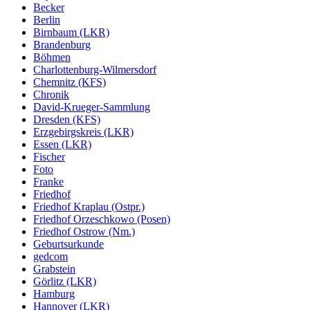
Becker
Berlin
Birnbaum (LKR)
Brandenburg
Böhmen
Charlottenburg-Wilmersdorf
Chemnitz (KFS)
Chronik
David-Krueger-Sammlung
Dresden (KFS)
Erzgebirgskreis (LKR)
Essen (LKR)
Fischer
Foto
Franke
Friedhof
Friedhof Kraplau (Ostpr.)
Friedhof Orzeschkowo (Posen)
Friedhof Ostrow (Nm.)
Geburtsurkunde
gedcom
Grabstein
Görlitz (LKR)
Hamburg
Hannover (LKR)