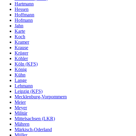
Hartmann
Hessen
Hoffmann
Hofmann
Jahn
Karte
Koch
Kramer
Krause
Krüger
Köhler
Köln (KFS)
König
Kühn
Lange
Lehmann
Leipzig (KFS)
Mecklenburg-Vorpommern
Meier
Meyer
Militär
Mittelsachsen (LKR)
Mähren
Märkisch-Oderland
Müller