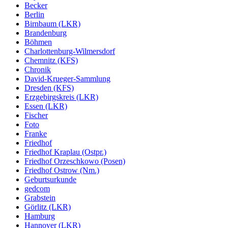
Becker
Berlin
Birnbaum (LKR)
Brandenburg
Böhmen
Charlottenburg-Wilmersdorf
Chemnitz (KFS)
Chronik
David-Krueger-Sammlung
Dresden (KFS)
Erzgebirgskreis (LKR)
Essen (LKR)
Fischer
Foto
Franke
Friedhof
Friedhof Kraplau (Ostpr.)
Friedhof Orzeschkowo (Posen)
Friedhof Ostrow (Nm.)
Geburtsurkunde
gedcom
Grabstein
Görlitz (LKR)
Hamburg
Hannover (LKR)