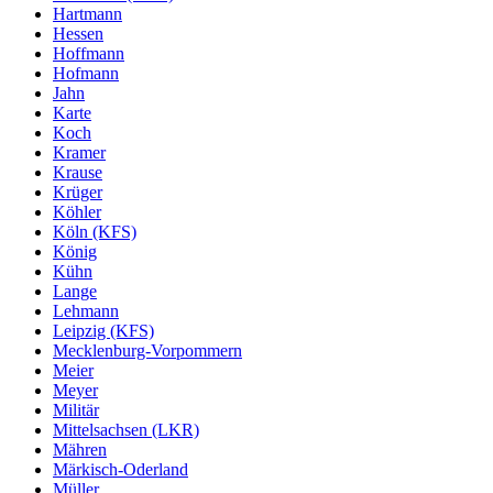
Hartmann
Hessen
Hoffmann
Hofmann
Jahn
Karte
Koch
Kramer
Krause
Krüger
Köhler
Köln (KFS)
König
Kühn
Lange
Lehmann
Leipzig (KFS)
Mecklenburg-Vorpommern
Meier
Meyer
Militär
Mittelsachsen (LKR)
Mähren
Märkisch-Oderland
Müller