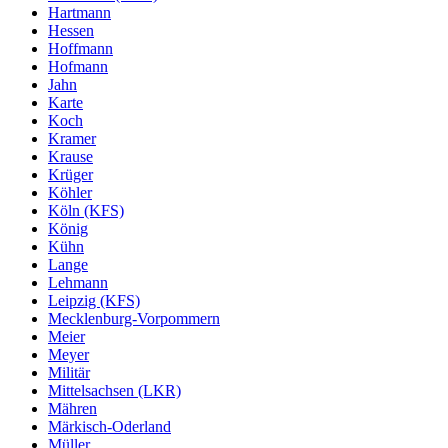
Hartmann
Hessen
Hoffmann
Hofmann
Jahn
Karte
Koch
Kramer
Krause
Krüger
Köhler
Köln (KFS)
König
Kühn
Lange
Lehmann
Leipzig (KFS)
Mecklenburg-Vorpommern
Meier
Meyer
Militär
Mittelsachsen (LKR)
Mähren
Märkisch-Oderland
Müller