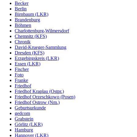
Becker
Berlin
Birnbaum (LKR)
Brandenburg
Böhmen
Charlottenburg-Wilmersdorf
Chemnitz (KFS)
Chronik
David-Krueger-Sammlung
Dresden (KFS)
Erzgebirgskreis (LKR)
Essen (LKR)
Fischer
Foto
Franke
Friedhof
Friedhof Kraplau (Ostpr.)
Friedhof Orzeschkowo (Posen)
Friedhof Ostrow (Nm.)
Geburtsurkunde
gedcom
Grabstein
Görlitz (LKR)
Hamburg
Hannover (LKR)