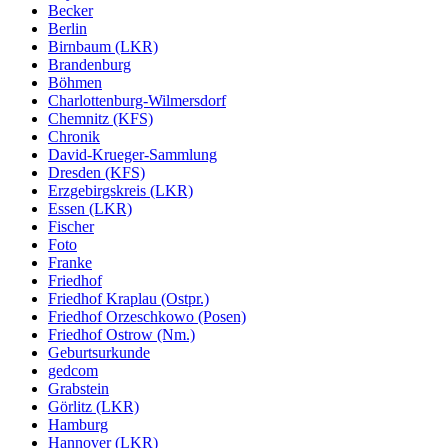
Becker
Berlin
Birnbaum (LKR)
Brandenburg
Böhmen
Charlottenburg-Wilmersdorf
Chemnitz (KFS)
Chronik
David-Krueger-Sammlung
Dresden (KFS)
Erzgebirgskreis (LKR)
Essen (LKR)
Fischer
Foto
Franke
Friedhof
Friedhof Kraplau (Ostpr.)
Friedhof Orzeschkowo (Posen)
Friedhof Ostrow (Nm.)
Geburtsurkunde
gedcom
Grabstein
Görlitz (LKR)
Hamburg
Hannover (LKR)