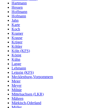
Hartmann
Hessen
Hoffmann
Hofmann
Jahn
Karte
Koch
Kramer
Krause
Krüger
Köhler
Köln (KFS)
König
Kühn
Lange
Lehmann
Leipzig (KFS)
Mecklenburg-Vorpommern
Meier
Meyer
Militär
Mittelsachsen (LKR)
Mähren
Märkisch-Oderland
Müller