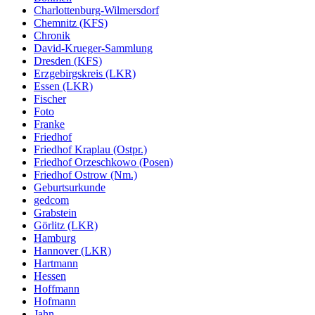
Charlottenburg-Wilmersdorf
Chemnitz (KFS)
Chronik
David-Krueger-Sammlung
Dresden (KFS)
Erzgebirgskreis (LKR)
Essen (LKR)
Fischer
Foto
Franke
Friedhof
Friedhof Kraplau (Ostpr.)
Friedhof Orzeschkowo (Posen)
Friedhof Ostrow (Nm.)
Geburtsurkunde
gedcom
Grabstein
Görlitz (LKR)
Hamburg
Hannover (LKR)
Hartmann
Hessen
Hoffmann
Hofmann
Jahn