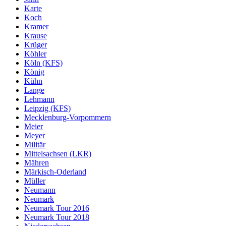
Karte
Koch
Kramer
Krause
Krüger
Köhler
Köln (KFS)
König
Kühn
Lange
Lehmann
Leipzig (KFS)
Mecklenburg-Vorpommern
Meier
Meyer
Militär
Mittelsachsen (LKR)
Mähren
Märkisch-Oderland
Müller
Neumann
Neumark
Neumark Tour 2016
Neumark Tour 2018