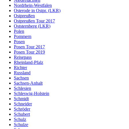
Niedersachsen
Nordrhein-Westfalen
Osterode in Ostpr. (LKR)
Ostpreußen
Ostpreußen Tour 2017
Oststernberg (LKR)
Polen
Pommern
Posen
Posen Tour 2017
Posen Tour 2019
Reisepass
Rheinland-Pfalz
Richter
Russland
Sachsen
Sachsen-Anhalt
Schlesien
Schleswig-Holstein
Schmidt
Schneider
Schröder
Schubert
Schulz
Schulze