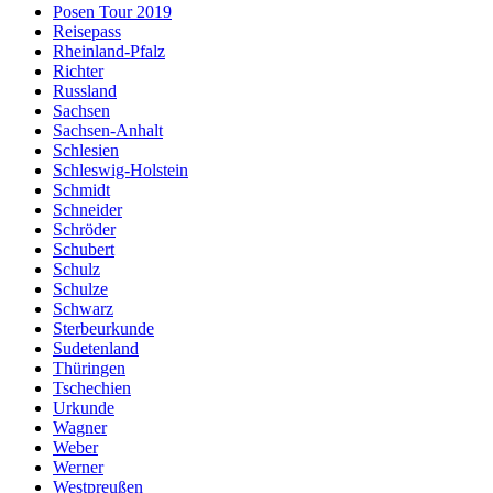
Posen Tour 2019
Reisepass
Rheinland-Pfalz
Richter
Russland
Sachsen
Sachsen-Anhalt
Schlesien
Schleswig-Holstein
Schmidt
Schneider
Schröder
Schubert
Schulz
Schulze
Schwarz
Sterbeurkunde
Sudetenland
Thüringen
Tschechien
Urkunde
Wagner
Weber
Werner
Westpreußen