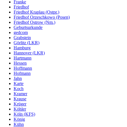
Franke
Friedhof
Friedhof Kraplau (Ostpr.)
Friedhof Orzeschkowo (Posen)
Friedhof Ostrow (Nm.)
Geburtsurkunde
gedcom
Grabstein
Görlitz (LKR)
Hamburg
Hannover (LKR)
Hartmann
Hessen
Hoffmann
Hofmann
Jahn
Karte
Koch
Kramer
Krause
Krüger
Köhler
Köln (KFS)
König
Kühn