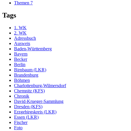
Themen
7
Tags
1. WK
2. WK
Adressbuch
Ausweis
Baden-Württemberg
Bayern
Becker
Berlin
Birnbaum (LKR)
Brandenburg
Böhmen
Charlottenburg-Wilmersdorf
Chemnitz (KFS)
Chronik
David-Krueger-Sammlung
Dresden (KFS)
Erzgebirgskreis (LKR)
Essen (LKR)
Fischer
Foto