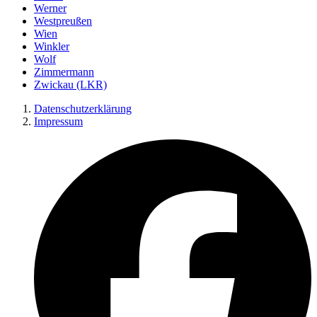
Werner
Westpreußen
Wien
Winkler
Wolf
Zimmermann
Zwickau (LKR)
Datenschutzerklärung
Impressum