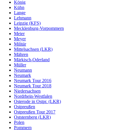
König
Kühn
Lange
Lehmann
Leipzig (KFS)
Mecklenburg-Vorpommern
Meier
Meyer
Militär
Mittelsachsen (LKR)
Mähren
Märkisch-Oderland
Müller
Neumann
Neumark
Neumark Tour 2016
Neumark Tour 2018
Niedersachsen
Nordrhein-Westfalen
Osterode in Ostpr. (LKR)
Ostpreußen
Ostpreußen Tour 2017
Oststernberg (LKR)
Polen
Pommern