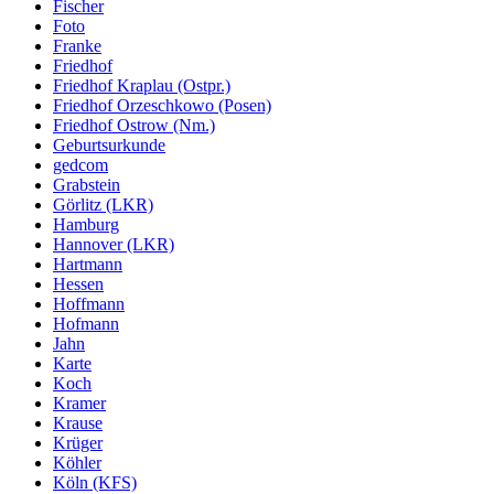
Fischer
Foto
Franke
Friedhof
Friedhof Kraplau (Ostpr.)
Friedhof Orzeschkowo (Posen)
Friedhof Ostrow (Nm.)
Geburtsurkunde
gedcom
Grabstein
Görlitz (LKR)
Hamburg
Hannover (LKR)
Hartmann
Hessen
Hoffmann
Hofmann
Jahn
Karte
Koch
Kramer
Krause
Krüger
Köhler
Köln (KFS)