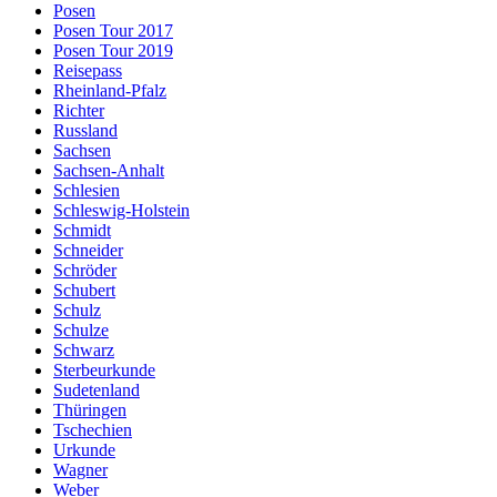
Posen
Posen Tour 2017
Posen Tour 2019
Reisepass
Rheinland-Pfalz
Richter
Russland
Sachsen
Sachsen-Anhalt
Schlesien
Schleswig-Holstein
Schmidt
Schneider
Schröder
Schubert
Schulz
Schulze
Schwarz
Sterbeurkunde
Sudetenland
Thüringen
Tschechien
Urkunde
Wagner
Weber