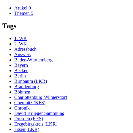
Artikel
0
Themen
5
Tags
1. WK
2. WK
Adressbuch
Ausweis
Baden-Württemberg
Bayern
Becker
Berlin
Birnbaum (LKR)
Brandenburg
Böhmen
Charlottenburg-Wilmersdorf
Chemnitz (KFS)
Chronik
David-Krueger-Sammlung
Dresden (KFS)
Erzgebirgskreis (LKR)
Essen (LKR)