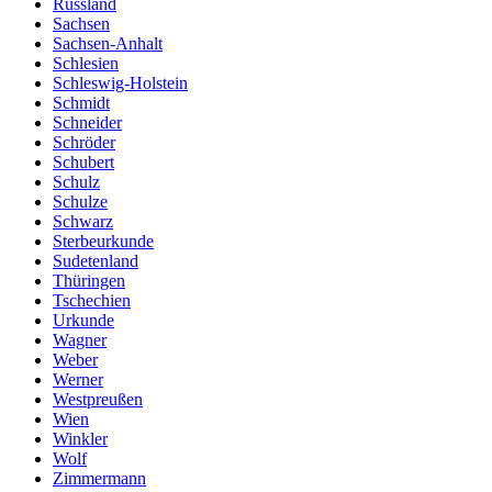
Russland
Sachsen
Sachsen-Anhalt
Schlesien
Schleswig-Holstein
Schmidt
Schneider
Schröder
Schubert
Schulz
Schulze
Schwarz
Sterbeurkunde
Sudetenland
Thüringen
Tschechien
Urkunde
Wagner
Weber
Werner
Westpreußen
Wien
Winkler
Wolf
Zimmermann