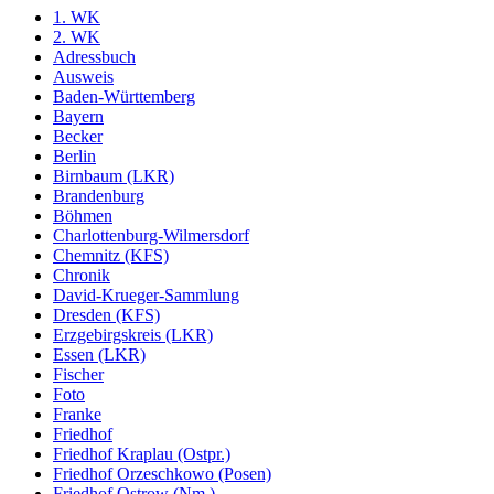
1. WK
2. WK
Adressbuch
Ausweis
Baden-Württemberg
Bayern
Becker
Berlin
Birnbaum (LKR)
Brandenburg
Böhmen
Charlottenburg-Wilmersdorf
Chemnitz (KFS)
Chronik
David-Krueger-Sammlung
Dresden (KFS)
Erzgebirgskreis (LKR)
Essen (LKR)
Fischer
Foto
Franke
Friedhof
Friedhof Kraplau (Ostpr.)
Friedhof Orzeschkowo (Posen)
Friedhof Ostrow (Nm.)