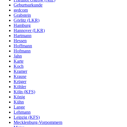
Geburtsurkunde
gedcom
Grabstein
Görlitz (LKR)
Hamburg
Hannover (LKR)
Hartmann
Hessen
Hoffmann
Hofmann
Jahn
Karte
Koch
Kramer
Krause
Krüger
Köhler
Köln (KFS)
König
Kühn
Lange
Lehmann
Leipzig (KFS)
Mecklenburg-Vorpommern