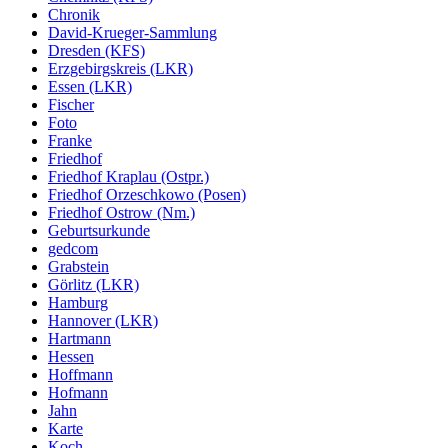
Chronik
David-Krueger-Sammlung
Dresden (KFS)
Erzgebirgskreis (LKR)
Essen (LKR)
Fischer
Foto
Franke
Friedhof
Friedhof Kraplau (Ostpr.)
Friedhof Orzeschkowo (Posen)
Friedhof Ostrow (Nm.)
Geburtsurkunde
gedcom
Grabstein
Görlitz (LKR)
Hamburg
Hannover (LKR)
Hartmann
Hessen
Hoffmann
Hofmann
Jahn
Karte
Koch