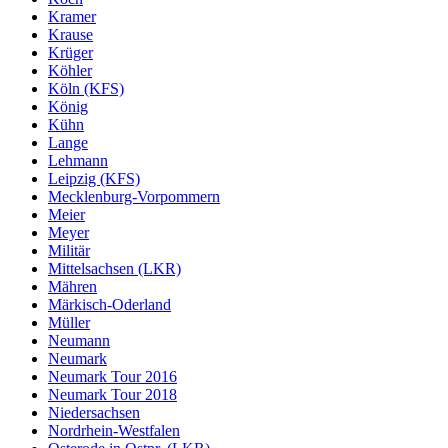
Kramer
Krause
Krüger
Köhler
Köln (KFS)
König
Kühn
Lange
Lehmann
Leipzig (KFS)
Mecklenburg-Vorpommern
Meier
Meyer
Militär
Mittelsachsen (LKR)
Mähren
Märkisch-Oderland
Müller
Neumann
Neumark
Neumark Tour 2016
Neumark Tour 2018
Niedersachsen
Nordrhein-Westfalen