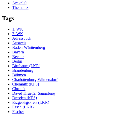
Artikel
0
Themen
3
Tags
1. WK
2. WK
Adressbuch
Ausweis
Baden-Württemberg
Bayern
Becker
Berlin
Birnbaum (LKR)
Brandenburg
Böhmen
Charlottenburg-Wilmersdorf
Chemnitz (KFS)
Chronik
David-Krueger-Sammlung
Dresden (KFS)
Erzgebirgskreis (LKR)
Essen (LKR)
Fischer