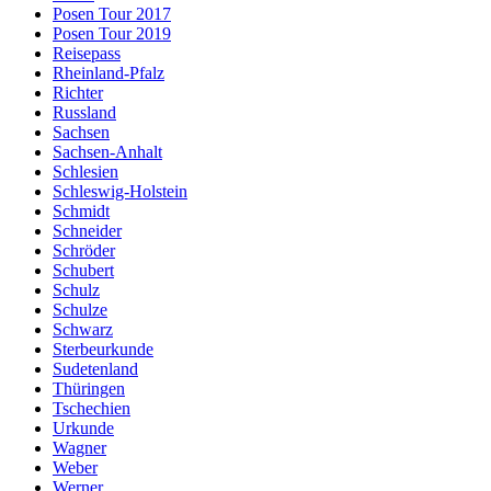
Posen Tour 2017
Posen Tour 2019
Reisepass
Rheinland-Pfalz
Richter
Russland
Sachsen
Sachsen-Anhalt
Schlesien
Schleswig-Holstein
Schmidt
Schneider
Schröder
Schubert
Schulz
Schulze
Schwarz
Sterbeurkunde
Sudetenland
Thüringen
Tschechien
Urkunde
Wagner
Weber
Werner