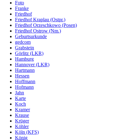
Foto
Franke
Friedhof
Friedhof Kraplau (Ostpr.)
Friedhof Orzeschkowo (Posen)
Friedhof Ostrow (Nm.)
Geburtsurkunde
gedcom
Grabstein
Görlitz (LKR)
Hamburg
Hannover (LKR)
Hartmann
Hessen
Hoffmann
Hofmann
Jahn
Karte
Koch
Kramer
Krause
Krüger
Köhler
Köln (KFS)
König