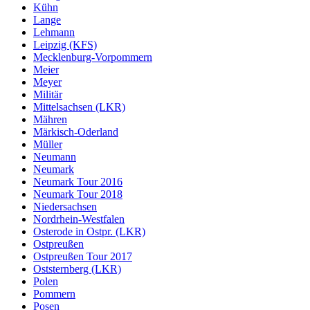
Kühn
Lange
Lehmann
Leipzig (KFS)
Mecklenburg-Vorpommern
Meier
Meyer
Militär
Mittelsachsen (LKR)
Mähren
Märkisch-Oderland
Müller
Neumann
Neumark
Neumark Tour 2016
Neumark Tour 2018
Niedersachsen
Nordrhein-Westfalen
Osterode in Ostpr. (LKR)
Ostpreußen
Ostpreußen Tour 2017
Oststernberg (LKR)
Polen
Pommern
Posen