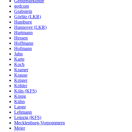
Geburtsurkunde
gedcom
Grabstein
Görlitz (LKR)
Hamburg
Hannover (LKR)
Hartmann
Hessen
Hoffmann
Hofmann
Jahn
Karte
Koch
Kramer
Krause
Krüger
Köhler
Köln (KFS)
König
Kühn
Lange
Lehmann
Leipzig (KFS)
Mecklenburg-Vorpommern
Meier