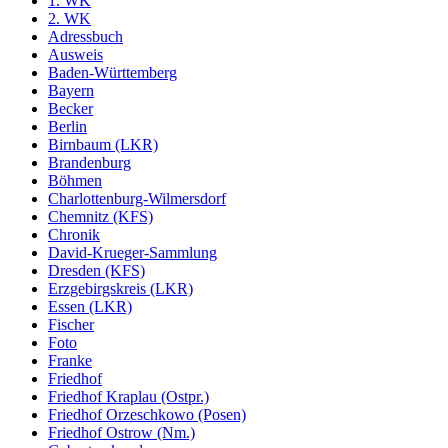
1. WK
2. WK
Adressbuch
Ausweis
Baden-Württemberg
Bayern
Becker
Berlin
Birnbaum (LKR)
Brandenburg
Böhmen
Charlottenburg-Wilmersdorf
Chemnitz (KFS)
Chronik
David-Krueger-Sammlung
Dresden (KFS)
Erzgebirgskreis (LKR)
Essen (LKR)
Fischer
Foto
Franke
Friedhof
Friedhof Kraplau (Ostpr.)
Friedhof Orzeschkowo (Posen)
Friedhof Ostrow (Nm.)