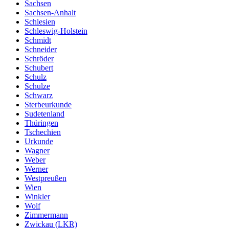
Sachsen
Sachsen-Anhalt
Schlesien
Schleswig-Holstein
Schmidt
Schneider
Schröder
Schubert
Schulz
Schulze
Schwarz
Sterbeurkunde
Sudetenland
Thüringen
Tschechien
Urkunde
Wagner
Weber
Werner
Westpreußen
Wien
Winkler
Wolf
Zimmermann
Zwickau (LKR)