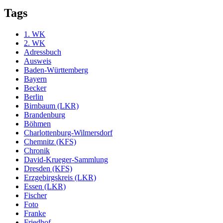
Tags
1. WK
2. WK
Adressbuch
Ausweis
Baden-Württemberg
Bayern
Becker
Berlin
Birnbaum (LKR)
Brandenburg
Böhmen
Charlottenburg-Wilmersdorf
Chemnitz (KFS)
Chronik
David-Krueger-Sammlung
Dresden (KFS)
Erzgebirgskreis (LKR)
Essen (LKR)
Fischer
Foto
Franke
Friedhof