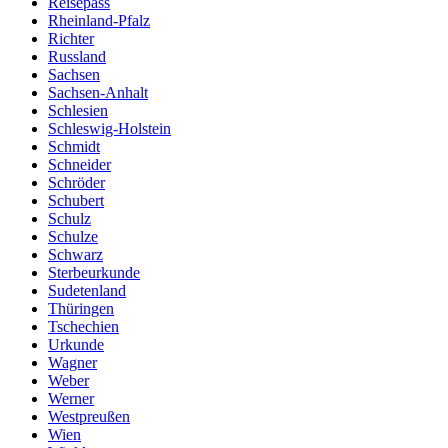
Reisepass
Rheinland-Pfalz
Richter
Russland
Sachsen
Sachsen-Anhalt
Schlesien
Schleswig-Holstein
Schmidt
Schneider
Schröder
Schubert
Schulz
Schulze
Schwarz
Sterbeurkunde
Sudetenland
Thüringen
Tschechien
Urkunde
Wagner
Weber
Werner
Westpreußen
Wien