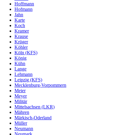
Hoffmann
Hofmann
Jahn
Karte
Koch
Kramer
Krause
Krüger
Köhler
Köln (KFS)
König
Kühn
Lange
Lehmann
Leipzig (KFS)
Mecklenburg-Vorpommern
Meier
Meyer
Militär
Mittelsachsen (LKR)
Mähren
Märkisch-Oderland
Müller
Neumann
Neumark