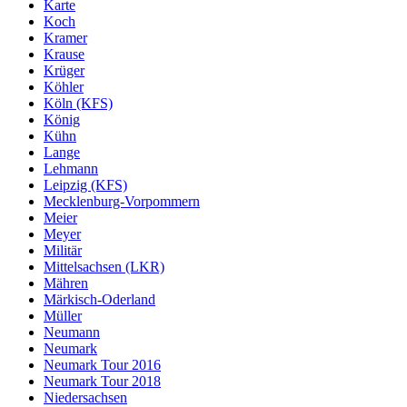
Karte
Koch
Kramer
Krause
Krüger
Köhler
Köln (KFS)
König
Kühn
Lange
Lehmann
Leipzig (KFS)
Mecklenburg-Vorpommern
Meier
Meyer
Militär
Mittelsachsen (LKR)
Mähren
Märkisch-Oderland
Müller
Neumann
Neumark
Neumark Tour 2016
Neumark Tour 2018
Niedersachsen