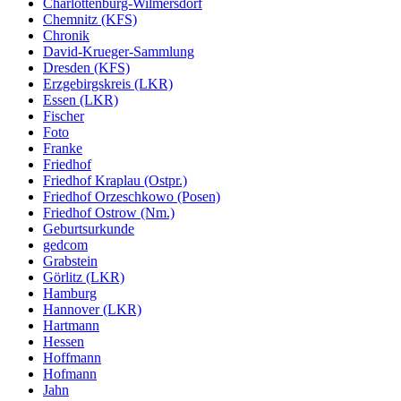
Charlottenburg-Wilmersdorf
Chemnitz (KFS)
Chronik
David-Krueger-Sammlung
Dresden (KFS)
Erzgebirgskreis (LKR)
Essen (LKR)
Fischer
Foto
Franke
Friedhof
Friedhof Kraplau (Ostpr.)
Friedhof Orzeschkowo (Posen)
Friedhof Ostrow (Nm.)
Geburtsurkunde
gedcom
Grabstein
Görlitz (LKR)
Hamburg
Hannover (LKR)
Hartmann
Hessen
Hoffmann
Hofmann
Jahn