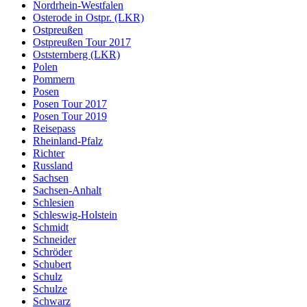
Nordrhein-Westfalen
Osterode in Ostpr. (LKR)
Ostpreußen
Ostpreußen Tour 2017
Oststernberg (LKR)
Polen
Pommern
Posen
Posen Tour 2017
Posen Tour 2019
Reisepass
Rheinland-Pfalz
Richter
Russland
Sachsen
Sachsen-Anhalt
Schlesien
Schleswig-Holstein
Schmidt
Schneider
Schröder
Schubert
Schulz
Schulze
Schwarz