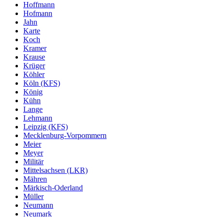
Hoffmann
Hofmann
Jahn
Karte
Koch
Kramer
Krause
Krüger
Köhler
Köln (KFS)
König
Kühn
Lange
Lehmann
Leipzig (KFS)
Mecklenburg-Vorpommern
Meier
Meyer
Militär
Mittelsachsen (LKR)
Mähren
Märkisch-Oderland
Müller
Neumann
Neumark