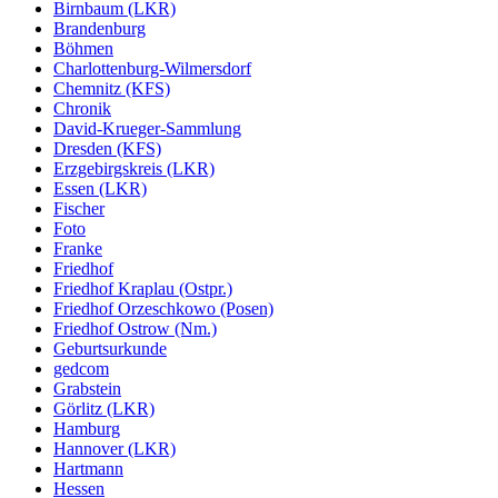
Birnbaum (LKR)
Brandenburg
Böhmen
Charlottenburg-Wilmersdorf
Chemnitz (KFS)
Chronik
David-Krueger-Sammlung
Dresden (KFS)
Erzgebirgskreis (LKR)
Essen (LKR)
Fischer
Foto
Franke
Friedhof
Friedhof Kraplau (Ostpr.)
Friedhof Orzeschkowo (Posen)
Friedhof Ostrow (Nm.)
Geburtsurkunde
gedcom
Grabstein
Görlitz (LKR)
Hamburg
Hannover (LKR)
Hartmann
Hessen