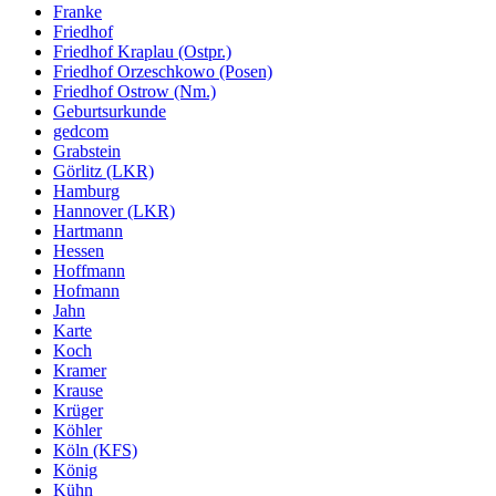
Franke
Friedhof
Friedhof Kraplau (Ostpr.)
Friedhof Orzeschkowo (Posen)
Friedhof Ostrow (Nm.)
Geburtsurkunde
gedcom
Grabstein
Görlitz (LKR)
Hamburg
Hannover (LKR)
Hartmann
Hessen
Hoffmann
Hofmann
Jahn
Karte
Koch
Kramer
Krause
Krüger
Köhler
Köln (KFS)
König
Kühn