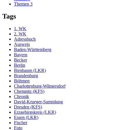
Themen
3
Tags
1. WK
2. WK
Adressbuch
Ausweis
Baden-Württemberg
Bayern
Becker
Berlin
Birnbaum (LKR)
Brandenburg
Böhmen
Charlottenburg-Wilmersdorf
Chemnitz (KFS)
Chronik
David-Krueger-Sammlung
Dresden (KFS)
Erzgebirgskreis (LKR)
Essen (LKR)
Fischer
Foto