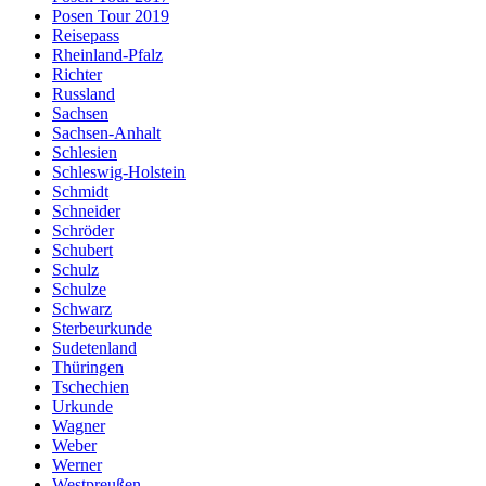
Posen Tour 2019
Reisepass
Rheinland-Pfalz
Richter
Russland
Sachsen
Sachsen-Anhalt
Schlesien
Schleswig-Holstein
Schmidt
Schneider
Schröder
Schubert
Schulz
Schulze
Schwarz
Sterbeurkunde
Sudetenland
Thüringen
Tschechien
Urkunde
Wagner
Weber
Werner
Westpreußen