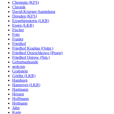
Chemnitz (KFS)
Chronik
David-Krueger-Sammlung
Dresden (KFS)
Erzgebirgskreis (LKR)
Essen (LKR)
Fischer
Foto
Franke
Friedhof
Friedhof Kraplau (Ostpr.)
Friedhof Orzeschkowo (Posen)
Friedhof Ostrow (Nm.)
Geburtsurkunde
gedcom
Grabstein
Görlitz (LKR)
Hamburg
Hannover (LKR)
Hartmann
Hessen
Hoffmann
Hofmann
Jahn
Karte