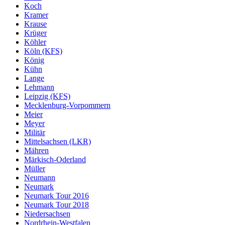
Koch
Kramer
Krause
Krüger
Köhler
Köln (KFS)
König
Kühn
Lange
Lehmann
Leipzig (KFS)
Mecklenburg-Vorpommern
Meier
Meyer
Militär
Mittelsachsen (LKR)
Mähren
Märkisch-Oderland
Müller
Neumann
Neumark
Neumark Tour 2016
Neumark Tour 2018
Niedersachsen
Nordrhein-Westfalen