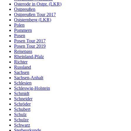
Osterode in Ostpr. (LKR)
Ostpreußen
Ostpreußen Tour 2017
Oststernberg (LKR)
Polen
Pommern
Posen
Posen Tour 2017
Posen Tour 2019
Reisepass
Rheinland-Pfalz
Richter
Russland
Sachsen
Sachsen-Anhalt
Schlesien
Schleswig-Holstein
Schmidt
Schneider
Schröder
Schubert
Schulz
Schulze
Schwarz
Sterbeurkunde