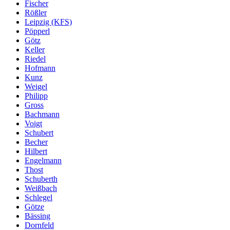
Fischer
Rößler
Leipzig (KFS)
Pöpperl
Götz
Keller
Riedel
Hofmann
Kunz
Weigel
Philipp
Gross
Bachmann
Voigt
Schubert
Becher
Hilbert
Engelmann
Thost
Schuberth
Weißbach
Schlegel
Götze
Bässing
Dornfeld