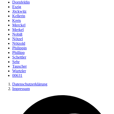
Dornfeldin
Eszig
Jöckwitz
Kellerin
Kreis
Merckel
Merkel
Nobiß
Nötzel
Nötzold
Philippin
Phillipp
Schettler
Sehr
Tauscher
Wurtzler
00631
Datenschutzerklärung
Impressum