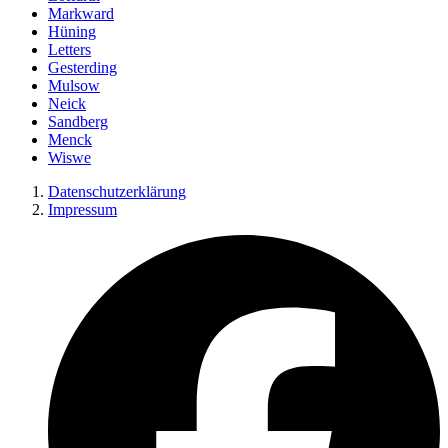
Markward
Hüning
Letters
Gesterding
Mulsow
Neick
Sandberg
Menck
Wiswe
Datenschutzerklärung
Impressum