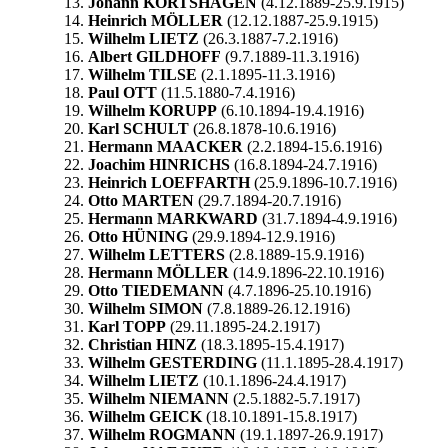
Johann KORTSHAGEN
(4.12.1889-25.9.1915)
Heinrich MÖLLER
(12.12.1887-25.9.1915)
Wilhelm LIETZ
(26.3.1887-7.2.1916)
Albert GILDHOFF
(9.7.1889-11.3.1916)
Wilhelm TILSE
(2.1.1895-11.3.1916)
Paul OTT
(11.5.1880-7.4.1916)
Wilhelm KORUPP
(6.10.1894-19.4.1916)
Karl SCHULT
(26.8.1878-10.6.1916)
Hermann MAACKER
(2.2.1894-15.6.1916)
Joachim HINRICHS
(16.8.1894-24.7.1916)
Heinrich LOEFFARTH
(25.9.1896-10.7.1916)
Otto MARTEN
(29.7.1894-20.7.1916)
Hermann MARKWARD
(31.7.1894-4.9.1916)
Otto HÜNING
(29.9.1894-12.9.1916)
Wilhelm LETTERS
(2.8.1889-15.9.1916)
Hermann MÖLLER
(14.9.1896-22.10.1916)
Otto TIEDEMANN
(4.7.1896-25.10.1916)
Wilhelm SIMON
(7.8.1889-26.12.1916)
Karl TOPP
(29.11.1895-24.2.1917)
Christian HINZ
(18.3.1895-15.4.1917)
Wilhelm GESTERDING
(11.1.1895-28.4.1917)
Wilhelm LIETZ
(10.1.1896-24.4.1917)
Wilhelm NIEMANN
(2.5.1882-5.7.1917)
Wilhelm GEICK
(18.10.1891-15.8.1917)
Wilhelm ROGMANN
(19.1.1897-26.9.1917)