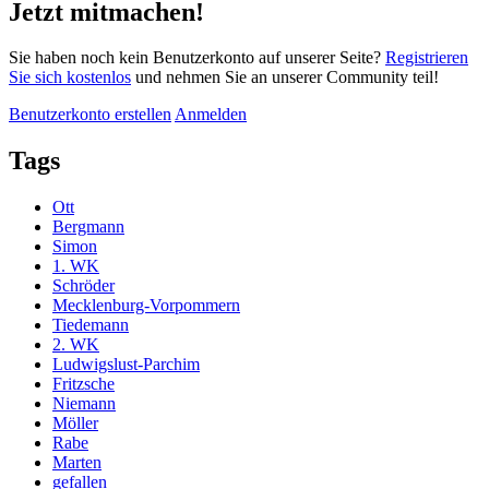
Jetzt mitmachen!
Sie haben noch kein Benutzerkonto auf unserer Seite?
Registrieren
Sie sich kostenlos
und nehmen Sie an unserer Community teil!
Benutzerkonto erstellen
Anmelden
Tags
Ott
Bergmann
Simon
1. WK
Schröder
Mecklenburg-Vorpommern
Tiedemann
2. WK
Ludwigslust-Parchim
Fritzsche
Niemann
Möller
Rabe
Marten
gefallen