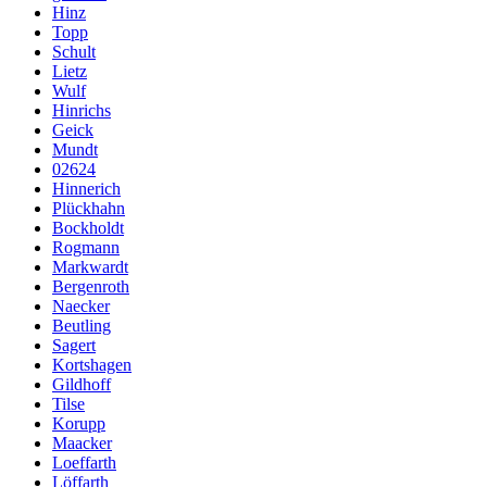
Hinz
Topp
Schult
Lietz
Wulf
Hinrichs
Geick
Mundt
02624
Hinnerich
Plückhahn
Bockholdt
Rogmann
Markwardt
Bergenroth
Naecker
Beutling
Sagert
Kortshagen
Gildhoff
Tilse
Korupp
Maacker
Loeffarth
Löffarth