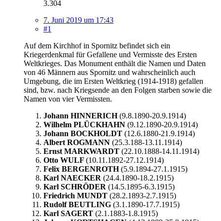
3.304
7. Juni 2019 um 17:43
#1
Auf dem Kirchhof in Spornitz befindet sich ein
Kriegerdenkmal für Gefallene und Vermisste des Ersten
Weltkrieges. Das Monument enthält die Namen und Daten
von 46 Männern aus Spornitz und wahrscheinlich auch
Umgebung, die im Ersten Weltkrieg (1914-1918) gefallen
sind, bzw. nach Kriegsende an den Folgen starben sowie die
Namen von vier Vermissten.
Johann HINNERICH
(9.8.1890-20.9.1914)
Wilhelm PLÜCKHAHN
(9.12.1890-20.9.1914)
Johann BOCKHOLDT
(12.6.1880-21.9.1914)
Albert ROGMANN
(25.3.188-13.11.1914)
Ernst MARKWARDT
(22.10.1888-14.11.1914)
Otto WULF
(10.11.1892-27.12.1914)
Felix BERGENROTH
(5.9.1894-27.1.1915)
Karl NAECKER
(24.4.1890-18.2.1915)
Karl SCHRÖDER
(14.5.1895-6.3.1915)
Friedrich MUNDT
(28.2.1893-2.7.1915)
Rudolf BEUTLING
(3.1.1890-17.7.1915)
Karl SAGERT
(2.1.1883-1.8.1915)