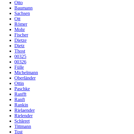
Otto
Baumann
Sachsen
Ott
Römer
Mohr
Fischer
Dietze
Dietz
Thost
00325
00326
Fülle
Michelmann
Oberländer
Ottin
Paschke
Ranfft
Ranft
Rankin
Rielaender
Rielender
Schleret
Tittmann
Tost