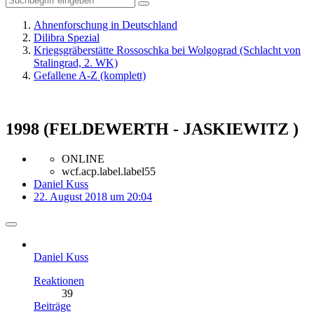
Ahnenforschung in Deutschland
Dilibra Spezial
Kriegsgräberstätte Rossoschka bei Wolgograd (Schlacht von
Stalingrad, 2. WK)
Gefallene A-Z (komplett)
1998 (FELDEWERTH - JASKIEWITZ )
ONLINE
wcf.acp.label.label55
Daniel Kuss
22. August 2018 um 20:04
Daniel Kuss
Reaktionen
39
Beiträge