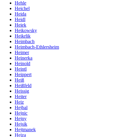
Hehle
Heichel
Heida
Heidl
Heiek
Heikowsky
Heikrlik
Heimbach
Heimbach-Ethlersheim
Heimer
Heinerka
Heinold
Heintl
Heippert
Heiß
Heißfeld
Heissig
Heiter
Heiz
Hejbal
Hejnic
Hejny
Hejsik
Hejtmanek
Hejza