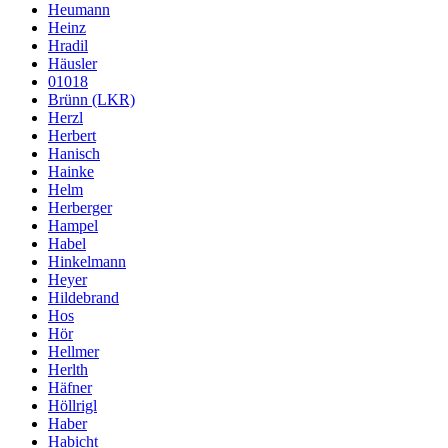
Heumann
Heinz
Hradil
Häusler
01018
Brünn (LKR)
Herzl
Herbert
Hanisch
Hainke
Helm
Herberger
Hampel
Habel
Hinkelmann
Heyer
Hildebrand
Hos
Hör
Hellmer
Herlth
Häfner
Höllrigl
Haber
Habicht