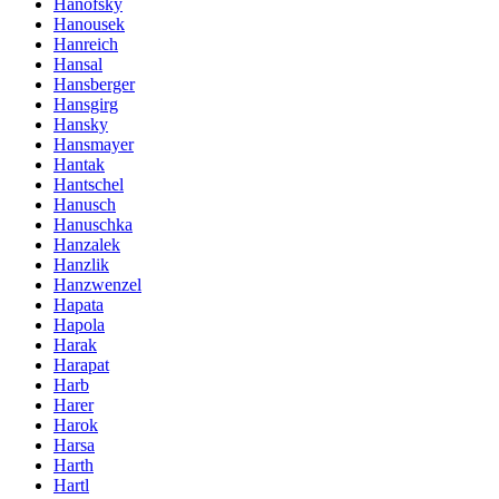
Hanofsky
Hanousek
Hanreich
Hansal
Hansberger
Hansgirg
Hansky
Hansmayer
Hantak
Hantschel
Hanusch
Hanuschka
Hanzalek
Hanzlik
Hanzwenzel
Hapata
Hapola
Harak
Harapat
Harb
Harer
Harok
Harsa
Harth
Hartl