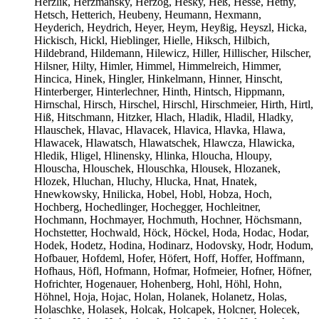
Herzlik, Herzmansky, Herzog, Hesky, Heß, Hesse, Hetny,
Hetsch, Hetterich, Heubeny, Heumann, Hexmann,
Heyderich, Heydrich, Heyer, Heym, Heyßig, Heyszl, Hicka,
Hickisch, Hickl, Hieblinger, Hielle, Hiksch, Hilbich,
Hildebrand, Hildemann, Hilewicz, Hiller, Hillischer, Hilscher,
Hilsner, Hilty, Himler, Himmel, Himmelreich, Himmer,
Hincica, Hinek, Hingler, Hinkelmann, Hinner, Hinscht,
Hinterberger, Hinterlechner, Hinth, Hintsch, Hippmann,
Hirnschal, Hirsch, Hirschel, Hirschl, Hirschmeier, Hirth, Hirtl,
Hiß, Hitschmann, Hitzker, Hlach, Hladik, Hladil, Hladky,
Hlauschek, Hlavac, Hlavacek, Hlavica, Hlavka, Hlawa,
Hlawacek, Hlawatsch, Hlawatschek, Hlawcza, Hlawicka,
Hledik, Hligel, Hlinensky, Hlinka, Hloucha, Hloupy,
Hlouscha, Hlouschek, Hlouschka, Hlousek, Hlozanek,
Hlozek, Hluchan, Hluchy, Hlucka, Hnat, Hnatek,
Hnewkowsky, Hnilicka, Hobel, Hobl, Hobza, Hoch,
Hochberg, Hochedlinger, Hochegger, Hochleitner,
Hochmann, Hochmayer, Hochmuth, Hochner, Höchsmann,
Hochstetter, Hochwald, Höck, Höckel, Hoda, Hodac, Hodar,
Hodek, Hodetz, Hodina, Hodinarz, Hodovsky, Hodr, Hodum,
Hofbauer, Hofdeml, Hofer, Höfert, Hoff, Hoffer, Hoffmann,
Hofhaus, Höfl, Hofmann, Hofmar, Hofmeier, Hofner, Höfner,
Hofrichter, Hogenauer, Hohenberg, Hohl, Höhl, Hohn,
Höhnel, Hoja, Hojac, Holan, Holanek, Holanetz, Holas,
Holaschke, Holasek, Holcak, Holcapek, Holcner, Holecek,