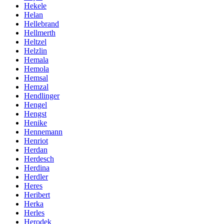
Hekele
Helan
Hellebrand
Hellmerth
Heltzel
Helzlin
Hemala
Hemola
Hemsal
Hemzal
Hendlinger
Hengel
Hengst
Henike
Hennemann
Henriot
Herdan
Herdesch
Herdina
Herdler
Heres
Heribert
Herka
Herles
Herodek