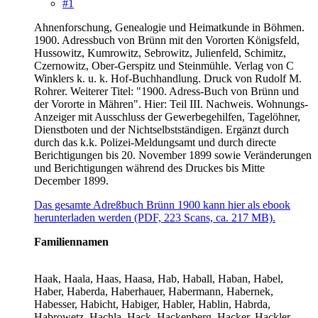
#1
Ahnenforschung, Genealogie und Heimatkunde in Böhmen.
1900. Adressbuch von Brünn mit den Vororten Königsfeld,
Hussowitz, Kumrowitz, Sebrowitz, Julienfeld, Schimitz,
Czernowitz, Ober-Gerspitz und Steinmühle. Verlag von C
Winklers k. u. k. Hof-Buchhandlung. Druck von Rudolf M.
Rohrer. Weiterer Titel: "1900. Adress-Buch von Brünn und
der Vororte in Mähren". Hier: Teil III. Nachweis. Wohnungs-
Anzeiger mit Ausschluss der Gewerbegehilfen, Tagelöhner,
Dienstboten und der Nichtselbstständigen. Ergänzt durch
durch das k.k. Polizei-Meldungsamt und durch directe
Berichtigungen bis 20. November 1899 sowie Veränderungen
und Berichtigungen während des Druckes bis Mitte
December 1899.
Das gesamte Adreßbuch Brünn 1900 kann hier als ebook
herunterladen werden (PDF, 223 Scans, ca. 217 MB).
Familiennamen
Haak, Haala, Haas, Haasa, Hab, Haball, Haban, Habel,
Haber, Haberda, Haberhauer, Habermann, Habernek,
Habesser, Habicht, Habiger, Habler, Hablin, Habrda,
Habrowetz, Hachla, Hack, Hackenberg, Hacker, Hackler,