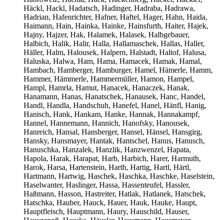
Häckl, Hackl, Hadatsch, Hadinger, Hadraba, Hadrawa,
Hadrian, Hafenrichter, Hafner, Haftel, Hager, Hahn, Haida,
Haimann, Hain, Hainka, Hainke, Hainsfurth, Haiter, Hajek,
Hajny, Hajzer, Hak, Halamek, Halasek, Halbgebauer,
Halbich, Halik, Halir, Halla, Hallamaschek, Hallas, Haller,
Häller, Halm, Halousek, Halpern, Halstadt, Haltof, Halusa,
Haluska, Halwa, Ham, Hama, Hamacek, Hamak, Hamal,
Hambach, Hamberger, Hamburger, Hamel, Hämerle, Hamm,
Hammer, Hämmerle, Hammermüller, Hamon, Hampel,
Hampl, Hamrla, Hamut, Hanacek, Hanaczek, Hanak,
Hanamann, Hanas, Hanatschek, Hanausek, Hanc, Handel,
Handl, Handla, Handschuh, Hanefel, Hanel, Hänfl, Hanig,
Hanisch, Hank, Hankam, Hanke, Hannak, Hannakampf,
Hannel, Hannemann, Hannich, Hanofsky, Hanousek,
Hanreich, Hansal, Hansberger, Hansel, Hänsel, Hansgirg,
Hansky, Hansmayer, Hantak, Hantschel, Hanus, Hanusch,
Hanuschka, Hanzalek, Hanzlik, Hanzwenzel, Hapata,
Hapola, Harak, Harapat, Harb, Harbich, Harer, Harmuth,
Harok, Harsa, Hartenstein, Harth, Hartig, Hartl, Härtl,
Hartmann, Hartwig, Haschek, Haschka, Haschke, Haselstein,
Haselwanter, Haslinger, Hassa, Hassenteufel, Hassler,
Haßmann, Hasson, Hastreiter, Hatlak, Hatlanek, Hatschek,
Hatschka, Hauber, Hauck, Hauer, Hauk, Hauke, Haupt,
Hauptfleisch, Hauptmann, Haury, Hauschild, Hauser,