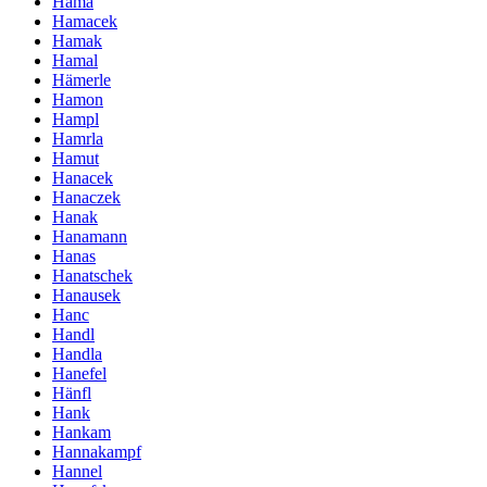
Hama
Hamacek
Hamak
Hamal
Hämerle
Hamon
Hampl
Hamrla
Hamut
Hanacek
Hanaczek
Hanak
Hanamann
Hanas
Hanatschek
Hanausek
Hanc
Handl
Handla
Hanefel
Hänfl
Hank
Hankam
Hannakampf
Hannel