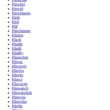
Hirschel
Hirschl
Hirschmeier
Hirth
Hirtl
Hiß
Hitschmann
Hitzker
Hlach
Hladik
Hladil
Hladky
Hlauschek
Hlavac
Hlavacek
Hlavica
Hlavka
Hlawa
Hlawacek
Hlawatsch
Hlawatschek
Hlawcza
Hlawicka
Hledik