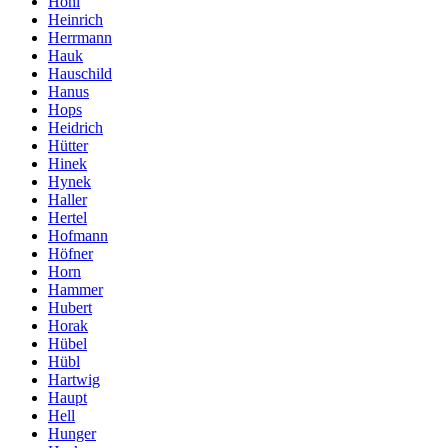
Hohl
Heinrich
Herrmann
Hauk
Hauschild
Hanus
Hops
Heidrich
Hütter
Hinek
Hynek
Haller
Hertel
Hofmann
Höfner
Horn
Hammer
Hubert
Horak
Hübel
Hübl
Hartwig
Haupt
Hell
Hunger