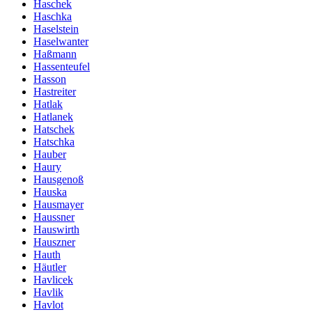
Haschek
Haschka
Haselstein
Haselwanter
Haßmann
Hassenteufel
Hasson
Hastreiter
Hatlak
Hatlanek
Hatschek
Hatschka
Hauber
Haury
Hausgenoß
Hauska
Hausmayer
Haussner
Hauswirth
Hauszner
Hauth
Häutler
Havlicek
Havlik
Havlot