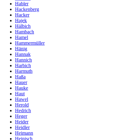
Habler
Hackenberg
Hacker
Hajek
Hälbich
Hambach
Hamel
Hammermüller
Hänig
Hannak
Hannich
Harbich
Harmuth
Haßa
Hauer
Hauke
Haut
Hawel
Herold
Hedrich
Heger
Heider
Heidler
Heimann
Heinisch