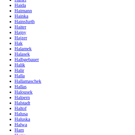
Haida
Haimann
Hainka
Hainsfurth
Haiter
Hajny
Hajzer
Hak
Halamek
Halasek
Halbgebauer
Halik
Halir
Halla
Hallamaschek
Hallas
Halousek
Halpern
Halstadt
Haltof
Halusa
Haluska
Halwa
Ham