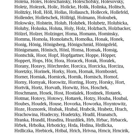
Holena, Holes, Holeschansky, Holeschofsky, Holesovsky,
Holetz, Holezek, Holic, Holicke, Holik, Holinka, Holitsch,
Holitzky, Holl, Höll, Hollas, Hollausch, Hollecek, Hollefeld,
Hollender, Holletschek, Höllrigl, Holmann, Holoubek,
Holowsky, Holstein, Holub, Holubek, Holubetz, Holubicka,
Holuby, Holuska, Holuta, Holy, Holz, Holzbach, Holzbacker,
Hölzel, Holzer, Holzinger, Homa, Homann, Hominsky,
Homma, Homola, Homolatsch, Homolka, Honak, Honek,
Honig, Hönig, Hönigsberg, Hönigschmid, Hönigsfeld,
Hönigsmann, Hönisch, Hönl, Honsa, Honsak, Honsig,
Hontschik, Hoor, Hopf, Hopfgartner, Hoppe, Höpper,
Hoppert, Hops, Hör, Hora, Horacek, Horak, Horalek,
Horany, Horavy, Hörchreder, Horcica, Horcicka, Horciza,
Horetzky, Horinek, Horky, Horn, Hornak, Hornbostel,
Horner, Horniak, Hornicek, Hornik, Hornisch, Hornof,
Horny, Hornyak, Horowitz, Horring, Horry, Horsky, Hort,
Hortvik, Hortz, Horvath, Horwitz, Hos, Hoschek,
Hoschmann, Hosek, Host, Hostialek, Hostinek, Hotarek,
Hotmar, Hotovy, Hotowy, Hottarek, Hotzy, Houba, Houbal,
Houbes, Houdek, House, Hovorka, Howorka, Hoyntowitz,
Hoze, Hoznorek, Hrabak, Hrabal, Hrabcik, Hrabetz, Hrach,
Hrachowina, Hradecny, Hradetzky, Hradil, Hranatsch,
Hranka, Hrasdil, Hrasdira, Hrazdilek, Hrb, Hrbac, Hrbacek,
Hrbek, Hrbolka, Hrboticky, Hrda, Hrdina, Hrdlicka,
Hrdliczka, Hrebicek, Hribal, Hrich, Hrivna, Hrncir, Hrncirik,