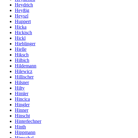
Heydrich
Heyßig
Heyszl
Huppert
Hicka
Hickisch
Hickl
Hieblinger
Hielle
Hiksch
Hilbich
Hildemann
Hilewicz
Hillischer
Hilsner
Hilty
Himler
Hincica
Hingler
Hinner
Hinscht
Hinterlechner
Hinth
Hippmann
Hirnschal