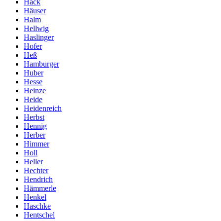
Hack
Häuser
Halm
Hellwig
Haslinger
Hofer
Heß
Hamburger
Huber
Hesse
Heinze
Heide
Heidenreich
Herbst
Hennig
Herber
Himmer
Holl
Heller
Hechter
Hendrich
Hämmerle
Henkel
Haschke
Hentschel