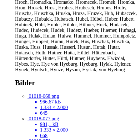
Hroch, Hromadka, Hromatko, Hromecek, Hromek, Hromka,
Hron, Hrosek, Hrost, Hrubes, Hrubesch, Hrubos, Hruby,
Hruscha, Hruschka, Hruska, Hruza, Hruzek, Hub, Hubaczek,
Hubaczy, Hubalek, Hubatsch, Hubel, Hübel, Huber, Hubert,
Hubinek, Hübl, Hubler, Hübler, Hübner, Huck, Hudacek,
Hudec, Hudecek, Hudek, Hudetz, Hueber, Huemer, Hufnagl,
Huga, Hulak, Hulan, Hulwa, Hummel, Hummer, Humpoletz,
Hunger, Huppert, Hurau, Hurek, Hus, Huschak, Huschka,
Huska, Huss, Hussak, Husserl, Husun, Hutak, Hutar,
Hutarsch, Huth, Hutner, Hutta, Hüttel, Hüttenbach,
Hüttendorfer, Hutter, Hüttl, Hüttner, Huybens, Hwizdal,
Hybes, Hye, Hye von Hyeburg, Hyeburg, Hylak, Hylener,
Hynek, Hyntsch, Hynze, Hysam, Hystak, von Hyeburg
Bilder
01018-068.png
966,67 kB
1.333 × 2.000
645
01018-077.png
981,1 kB
1.333 × 2.000
668