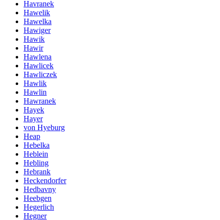
Havranek
Hawelik
Hawelka
Hawiger
Hawik
Hawir
Hawlena
Hawlicek
Hawliczek
Hawlik
Hawlin
Hawranek
Hayek
Hayer
von Hyeburg
Heap
Hebelka
Heblein
Hebling
Hebrank
Heckendorfer
Hedbavny
Heebgen
Hegerlich
Hegner