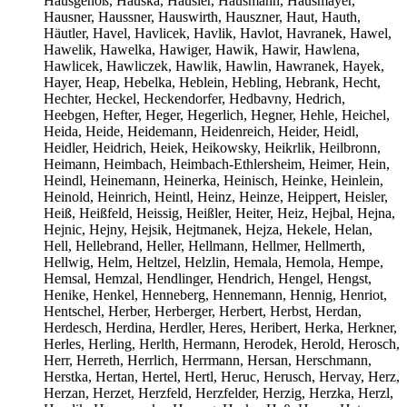
Hausgenoß, Hauska, Häusler, Hausmann, Hausmayer,
Hausner, Haussner, Hauswirth, Hauszner, Haut, Hauth,
Häutler, Havel, Havlicek, Havlik, Havlot, Havranek, Hawel,
Hawelik, Hawelka, Hawiger, Hawik, Hawir, Hawlena,
Hawlicek, Hawliczek, Hawlik, Hawlin, Hawranek, Hayek,
Hayer, Heap, Hebelka, Heblein, Hebling, Hebrank, Hecht,
Hechter, Heckel, Heckendorfer, Hedbavny, Hedrich,
Heebgen, Hefter, Heger, Hegerlich, Hegner, Hehle, Heichel,
Heida, Heide, Heidemann, Heidenreich, Heider, Heidl,
Heidler, Heidrich, Heiek, Heikowsky, Heikrlik, Heilbronn,
Heimann, Heimbach, Heimbach-Ethlersheim, Heimer, Hein,
Heindl, Heinemann, Heinerka, Heinisch, Heinke, Heinlein,
Heinold, Heinrich, Heintl, Heinz, Heinze, Heippert, Heisler,
Heiß, Heißfeld, Heissig, Heißler, Heiter, Heiz, Hejbal, Hejna,
Hejnic, Hejny, Hejsik, Hejtmanek, Hejza, Hekele, Helan,
Hell, Hellebrand, Heller, Hellmann, Hellmer, Hellmerth,
Hellwig, Helm, Heltzel, Helzlin, Hemala, Hemola, Hempe,
Hemsal, Hemzal, Hendlinger, Hendrich, Hengel, Hengst,
Henike, Henkel, Henneberg, Hennemann, Hennig, Henriot,
Hentschel, Herber, Herberger, Herbert, Herbst, Herdan,
Herdesch, Herdina, Herdler, Heres, Heribert, Herka, Herkner,
Herles, Herling, Herlth, Hermann, Herodek, Herold, Herosch,
Herr, Herreth, Herrlich, Herrmann, Hersan, Herschmann,
Herstka, Hertan, Hertel, Hertl, Heruc, Herusch, Hervay, Herz,
Herzan, Herzet, Herzfeld, Herzfelder, Herzig, Herzka, Herzl,