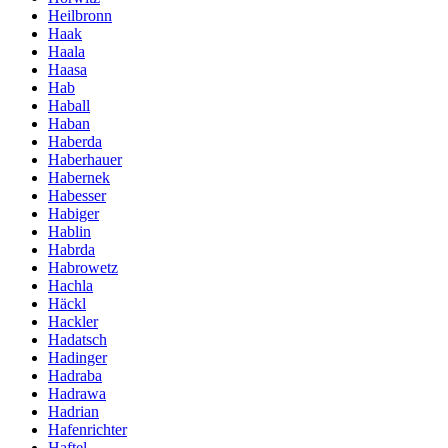
Heilbronn
Haak
Haala
Haasa
Hab
Haball
Haban
Haberda
Haberhauer
Habernek
Habesser
Habiger
Hablin
Habrda
Habrowetz
Hachla
Häckl
Hackler
Hadatsch
Hadinger
Hadraba
Hadrawa
Hadrian
Hafenrichter
Haftel