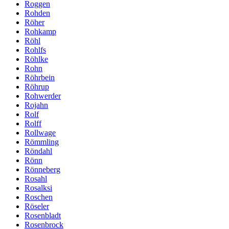
Roggen
Rohden
Röher
Rohkamp
Röhl
Rohlfs
Röhlke
Rohn
Röhrbein
Röhrup
Rohwerder
Rojahn
Rolf
Rolff
Rollwage
Römmling
Röndahl
Rönn
Rönneberg
Rosahl
Rosalksi
Roschen
Röseler
Rosenbladt
Rosenbrock