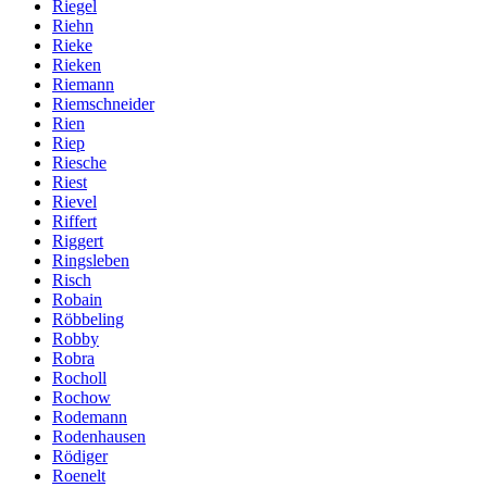
Riegel
Riehn
Rieke
Rieken
Riemann
Riemschneider
Rien
Riep
Riesche
Riest
Rievel
Riffert
Riggert
Ringsleben
Risch
Robain
Röbbeling
Robby
Robra
Rocholl
Rochow
Rodemann
Rodenhausen
Rödiger
Roenelt