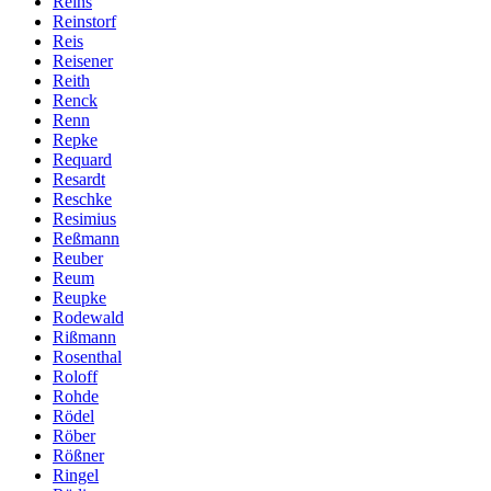
Reins
Reinstorf
Reis
Reisener
Reith
Renck
Renn
Repke
Requard
Resardt
Reschke
Resimius
Reßmann
Reuber
Reum
Reupke
Rodewald
Rißmann
Rosenthal
Roloff
Rohde
Rödel
Röber
Rößner
Ringel