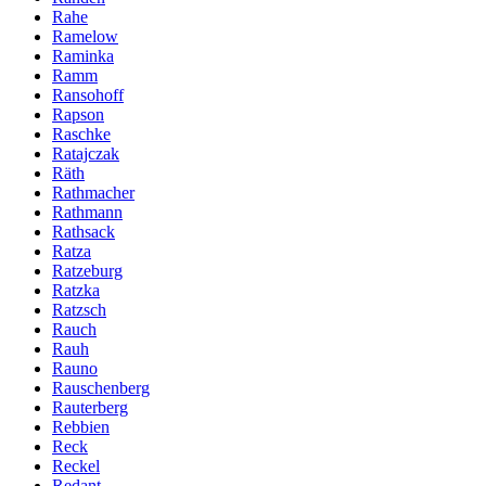
Rahe
Ramelow
Raminka
Ramm
Ransohoff
Rapson
Raschke
Ratajczak
Räth
Rathmacher
Rathmann
Rathsack
Ratza
Ratzeburg
Ratzka
Ratzsch
Rauch
Rauh
Rauno
Rauschenberg
Rauterberg
Rebbien
Reck
Reckel
Redant