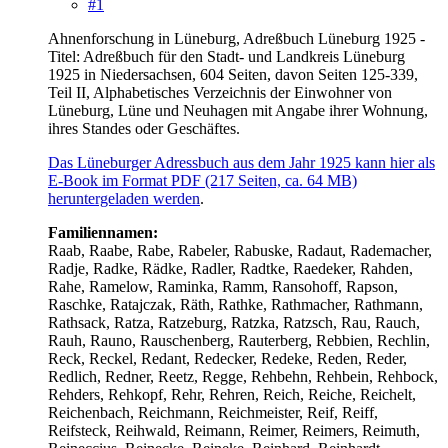
#1
Ahnenforschung in Lüneburg, Adreßbuch Lüneburg 1925 -
Titel: Adreßbuch für den Stadt- und Landkreis Lüneburg
1925 in Niedersachsen, 604 Seiten, davon Seiten 125-339,
Teil II, Alphabetisches Verzeichnis der Einwohner von
Lüneburg, Lüne und Neuhagen mit Angabe ihrer Wohnung,
ihres Standes oder Geschäftes.
Das Lüneburger Adressbuch aus dem Jahr 1925 kann hier als
E-Book im Format PDF (217 Seiten, ca. 64 MB)
heruntergeladen werden
.
Familiennamen:
Raab, Raabe, Rabe, Rabeler, Rabuske, Radaut, Rademacher,
Radje, Radke, Rädke, Radler, Radtke, Raedeker, Rahden,
Rahe, Ramelow, Raminka, Ramm, Ransohoff, Rapson,
Raschke, Ratajczak, Räth, Rathke, Rathmacher, Rathmann,
Rathsack, Ratza, Ratzeburg, Ratzka, Ratzsch, Rau, Rauch,
Rauh, Rauno, Rauschenberg, Rauterberg, Rebbien, Rechlin,
Reck, Reckel, Redant, Redecker, Redeke, Reden, Reder,
Redlich, Redner, Reetz, Regge, Rehbehn, Rehbein, Rehbock,
Rehders, Rehkopf, Rehr, Rehren, Reich, Reiche, Reichelt,
Reichenbach, Reichmann, Reichmeister, Reif, Reiff,
Reifsteck, Reihwald, Reimann, Reimer, Reimers, Reimuth,