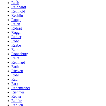
Raab
Reinhardt
Reinhold
Rechlin
Runge
Reich
Röhrig
Rogge
Radler
Rose
Raabe
Rabe
Ronneburg
Reiff
Reinhard
Roth
Rückert
Rohr
Rau
Rost
Rademacher
Riehmer
Reuter
Rathke
Redlich