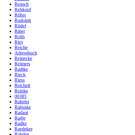
Reusch
Rehkopf
Röhrs
Rudolph
Rüdel
Ritter
Rolfs
Ries
Reiche
Adressbuch
Reinecke
Reimers
Radtke
Rieck
Riess
Reichelt
Reinke
00385
Rabeler
Rabuske
Radaut
Radje
Radke
Raedeker
Rahden