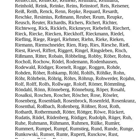
Reineccius, Reinecke, Reineke, Reinhard, Reinhardt,
Reinhold, Reink, Reinke, Reins, Reinstorf, Reis, Reisener,
Reiß, Reith, Renck, Renn, Repke, Requard, Resardt,
Reschke, Resimius, Reßmann, Reuber, Reum, Reupke,
Reusch, Reuter, Richardts, Richers, Richert, Richter,
Richteweg, Rick, Ricklefs, Rickmeyer, Riebefell, Riechert,
Rieck, Riecke, Riecken, Rieckhoff, Rieckmann, Riedel,
Riefling, Riege, Riegel, Riehmer, Riehn, Rieke, Rieken,
Riemann, Riemschneider, Rien, Riep, Ries, Riesche, Rieß,
Riest, Rievel, Riffert, Riggert, Ringel, Ringsleben, Risch,
Rißmann, Ritter, Robain, Röbbeling, Robby, Röber, Robra,
Rocholl, Rochow, Rödel, Rodemann, Rodenhausen,
Rodewald, Rödiger, Roenelt, Rogge, Roggen, Rohde,
Rohden, Röher, Rohkamp, Röhl, Rohlfs, Röhlke, Rohn,
Röhr, Röhrbein, Röhrig, Röhrs, Röhrup, Rohwerder, Rojahn,
Rolf, Rolff, Rolfs, Rollwage, Roloff, Römer, Römmling,
Röndahl, Rönn, Rönneberg, Rönneburg, Röper, Rosahl,
Rosalksi, Roschen, Roscher, Röscher, Rose, Röseler,
Rosenberg, Rosenbladt, Rosenbrock, Rosenfeld, Rosenkranz,
Rosenthal, Roßbach, Roßenberg, Rößner, Rost, Roth,
Rothardt, Rothermundt, Rötter, Röttger, Röwe, Rückert,
Rudatis, Rüdel, Rüdenberg, Rüdiger, Rudolph, Rüger, Ruh,
Ruhe, Ruhmann, Rühmann, Ruhmen, Rülke, Rumler,
Rummert, Rumpel, Rumpf, Rumstieg, Rund, Runde, Runge,
Runkowski, Runser, Runte, Ruperti, Rusckow, Rust,