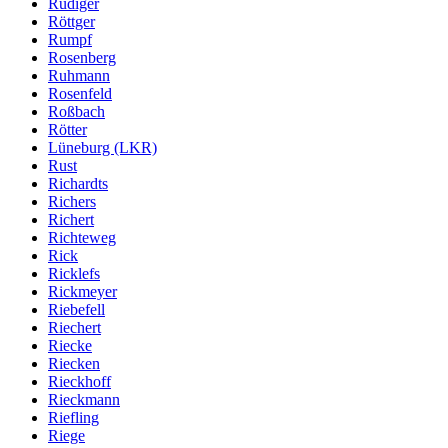
Rüdiger
Röttger
Rumpf
Rosenberg
Ruhmann
Rosenfeld
Roßbach
Rötter
Lüneburg (LKR)
Rust
Richardts
Richers
Richert
Richteweg
Rick
Ricklefs
Rickmeyer
Riebefell
Riechert
Riecke
Riecken
Rieckhoff
Rieckmann
Riefling
Riege