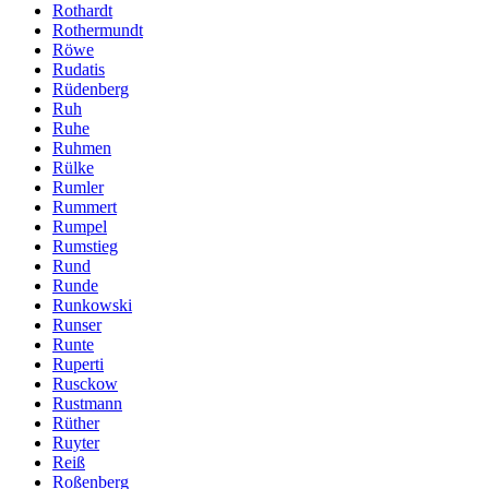
Rothardt
Rothermundt
Röwe
Rudatis
Rüdenberg
Ruh
Ruhe
Ruhmen
Rülke
Rumler
Rummert
Rumpel
Rumstieg
Rund
Runde
Runkowski
Runser
Runte
Ruperti
Rusckow
Rustmann
Rüther
Ruyter
Reiß
Roßenberg