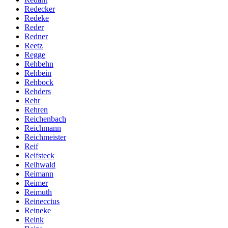
Redecker
Redeke
Reder
Redner
Reetz
Regge
Rehbehn
Rehbein
Rehbock
Rehders
Rehr
Rehren
Reichenbach
Reichmann
Reichmeister
Reif
Reifsteck
Reihwald
Reimann
Reimer
Reimuth
Reineccius
Reineke
Reink